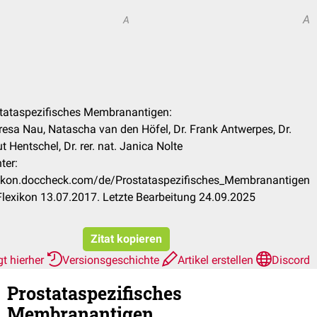
A
A
stataspezifisches Membranantigen:
resa Nau, Natascha van den Höfel, Dr. Frank Antwerpes, Dr.
 Hentschel, Dr. rer. nat. Janica Nolte
ter:
exikon.doccheck.com/de/Prostataspezifisches_Membranantigen
lexikon 13.07.2017. Letzte Bearbeitung 24.09.2025
Zitat kopieren
t hierher
Versionsgeschichte
Artikel erstellen
Discord
Prostataspezifisches
Membranantigen