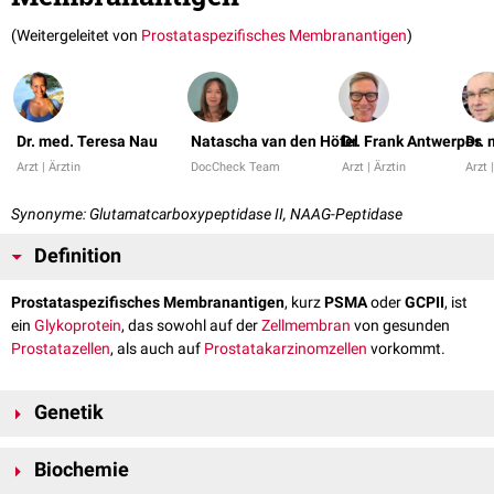
(Weitergeleitet von
Prostataspezifisches Mem­bran­antigen
)
Dr. med. Teresa Nau
Natascha van den Höfel
Dr. Frank Antwerpes
Dr.
Arzt | Ärztin
DocCheck Team
Arzt | Ärztin
Arzt 
Synonyme: Glutamatcarboxypeptidase II, NAAG-Peptidase
Definition
Prostataspezifisches Membranantigen
, kurz
PSMA
oder
GCPII
, ist
ein
Glykoprotein
, das sowohl auf der
Zellmembran
von gesunden
Prostatazellen
, als auch auf
Prostatakarzinomzellen
vorkommt.
Genetik
Das PSMA-Gen befindet sich auf
Chromosom 11
am
Genlokus
p11.12.
Biochemie