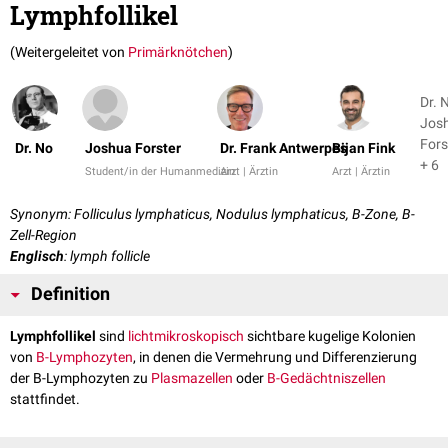
Lymphfollikel
(Weitergeleitet von
Primärknötchen
)
Dr. 
Jos
Fors
Dr. No
Joshua Forster
Dr. Frank Antwerpes
Bijan Fink
+ 6
Student/in der Humanmedizin
Arzt | Ärztin
Arzt | Ärztin
Synonym: Folliculus lymphaticus, Nodulus lymphaticus, B-Zone, B-
Zell-Region
Englisch
: lymph follicle
Definition
Lymphfollikel
sind
lichtmikroskopisch
sichtbare kugelige Kolonien
von
B-Lymphozyten
, in denen die Vermehrung und Differenzierung
der B-Lymphozyten zu
Plasmazellen
oder
B-Gedächtniszellen
stattfindet.