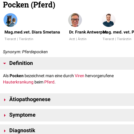
Pocken (Pferd)
Mag.med.vet. Diara Smetana
Dr. Frank Antwerpes
Mag. med. vet. 
Tierarzt | Tierärztin
Arzt | Ärztin
Tierarzt | Tierärztin
Synonym: Pferdepocken
Definition
Als
Pocken
bezeichnet man eine durch
Viren
hervorgerufene
Hauterkrankung
beim
Pferd
.
Ätiopathogenese
Pferdepocken werden durch
Pockenviren
ausgelöst und treten derzeitig
Symptome
(2020) sehr selten auf. Die
Erreger
werden sowohl durch direkten als
auch durch indirekten Kontakt übertragen.
Das
klinische
Bild einer
Erkrankung
hängt von der Lokalisation der
Diagnostik
Läsionen
ab. Es können drei verschiedene
Krankheitsbilder