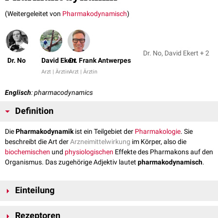
(Weitergeleitet von
Pharmakodynamisch
)
Dr. No, David Ekert + 2
Dr. No
David Ekert
Dr. Frank Antwerpes
Arzt | Ärztin
Arzt | Ärztin
Englisch
: pharmacodynamics
Definition
Die
Pharmakodynamik
ist ein Teilgebiet der
Pharmakologie
. Sie
beschreibt die Art der
Arzneimittelwirkung
im Körper, also die
biochemischen
und
physiologischen
Effekte des Pharmakons auf den
Organismus. Das zugehörige Adjektiv lautet
pharmakodynamisch
.
Einteilung
Die pharmakodynamischen Effekte eines
Arzneistoffs
lassen sich in
Rezeptoren
erwünschte
und
unerwünschte
Wirkungen unterteilen. Sie basieren auf