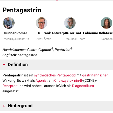
Pentagastrin
Gunnar Römer
Dr. Frank Antwerpes
Dr. rer. nat. Fabienne Reh
Natasc
Medizinjournalist/in
Arzt | Ärztin
DocCheck Team
DocChec
®
®
Handelsnamen: Gastrodiagnost
, Peptavlon
Englisch
: pentagastrin
Definition
Pentagastrin
ist ein
synthetisches
Pentapeptid
mit
gastrinähnlicher
Wirkung. Es wirkt als
Agonist
am
Cholezystokinin-B
-(CCK-B)-
Rezeptor
und wird nahezu ausschließlich als
Diagnostikum
eingesetzt.
Hintergrund