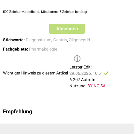
Diagnostik des
medullären Schilddrüsenkarzinoms
eingesetzt. Dieses
Verfahren wurde heute weitgehend durch den Calcium-Stimulationstest
500
Zeichen verbleibend. Mindestens 5 Zeichen benötigt.
ersetzt.
Absenden
Stichworte:
Diagnostikum
,
Gastrin
,
Oligopeptid
Fachgebiete:
Pharmakologie
Letzter Edit:
Wichtiger Hinweis zu diesem Artikel
29.06.2026, 10:51
6.207 Aufrufe
Nutzung:
BY-NC-SA
Empfehlung