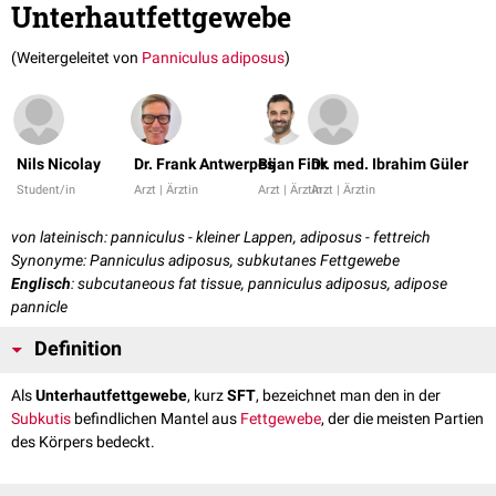
Unterhautfettgewebe
(Weitergeleitet von
Panniculus adiposus
)
Nils Nicolay
Dr. Frank Antwerpes
Bijan Fink
Dr. med. Ibrahim Güler
Student/in
Arzt | Ärztin
Arzt | Ärztin
Arzt | Ärztin
von lateinisch: panniculus - kleiner Lappen, adiposus - fettreich
Synonyme: Panniculus adiposus, subkutanes Fettgewebe
Englisch
: subcutaneous fat tissue, panniculus adiposus, adipose
pannicle
Definition
Als
Unterhautfettgewebe
, kurz
SFT
, bezeichnet man den in der
Subkutis
befindlichen Mantel aus
Fettgewebe
, der die meisten Partien
des Körpers bedeckt.