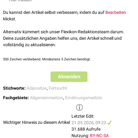
Fettverteilungmuster mit Betonung des
Abdomens
. Sie wird auch
abdominale
, zentrale oder
viszerale
Adipositas bzw. "
Apfeltyp
" genannt.
Du kannst den Artikel selbst verbessern, indem du auf
Bearbeiten
Komplikationen dieses Fettverteilungsmusters sind:
klickst.
Schnelle Mobilisierung des Körperfetts mit erhöhten
Lipidspiegeln
Alternativ kümmert sich unser Flexikon-Redaktionsteam darum.
und gesteigertem Risiko einer
Atherosklerose
Deine zusätzlichen Angaben helfen uns, den Artikel schnell und
Entzündliches Fettgewebe, das
TNF-α
produziert und deshalb die
vollständig zu aktualisieren:
Adiponektinfreisetzung
hemmt. Das begünstigt eine
Insulinresistenz
bzw. ein
metabolisches Syndrom
.
500
Zeichen verbleibend. Mindestens 5 Zeichen benötigt.
Gynoide Fettverteilung
Die gynoide Fettverteilung bzw. gynoide Adipositas ist ein weibliches
Absenden
Fettverteilungmuster mit Betonung der
Hüften
. Sie wird auch periphere
oder
gluteofemorale
Adipositas bzw. "
Birnentyp
" genannt.
Stichworte:
Adipositas
,
Fettsucht
Fachgebiete:
Allgemeinmedizin
,
Ernährungsmedizin
Letzter Edit:
Wichtiger Hinweis zu diesem Artikel
21.05.2026, 09:22
31.688 Aufrufe
Nutzung:
BY-NC-SA