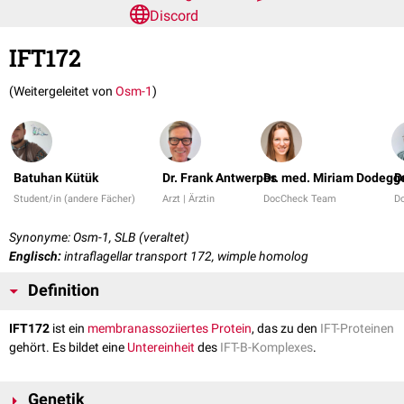
Discord
IFT172
(Weitergeleitet von
Osm-1
)
Batuhan Kütük
Dr. Frank Antwerpes
Dr. med. Miriam Dodegg
D
Student/in (andere Fächer)
Arzt | Ärztin
DocCheck Team
D
Synonyme: Osm-1, SLB (veraltet)
Englisch:
intraflagellar transport 172, wimple homolog
Definition
IFT172
ist ein
membranassoziiertes
Protein
, das zu den
IFT-Proteinen
gehört. Es bildet eine
Untereinheit
des
IFT-B-Komplexes
.
Genetik