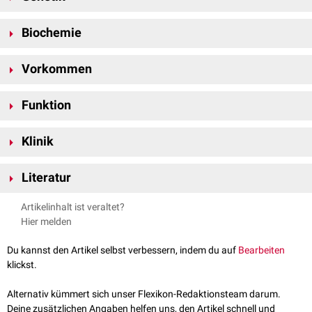
IFT172
wird durch das gleichnamige
Gen
auf
Chromosom 2
am
Biochemie
Genlokus
2p23.3
kodiert
. Es besteht aus 53
Exons
. Durch
alternatives
Spleißen
entstehen mehrere
Isoformen
.
IFT172 besteht aus 1.729
Aminosäuren
und hat ein
Molekulargewicht
Vorkommen
von ca. 200
kDa
. Es hat verschiedene offene und geschlossene
Konformationen
, die z.B. durch
Lipide
reguliert werden.
IFT172 wird in verschiedenen
Organen
und
Geweben
exprimiert,
Funktion
darunter z.B. in den
Hoden
, den
Eierstöcken
und der
Schilddrüse
.
IFT172 ist an der Erhaltung und Bildung von
Zilien
beteiligt. Dabei
Klinik
unterstützt es durch seine Konformationsänderung den
anterograden
Transport. Darüber hinaus ist es für die Aktivierung des
Hedgehog-
Mutationen
im IFT172-Gen sind mit verschiedenen
Ziliopathien
Signalwegs
in Zilien notwendig.
Literatur
assoziiert, darunter z.B. das
Joubert-Syndrom
, die
kranioektodermale
Dysplasie
und das
Saldino-Mainzer-Syndrom
. Darüber hinaus werden
Zhang et al.
Primary cilia-associated protein IFT172 in ciliopathies
.
Artikelinhalt ist veraltet?
Genmutationen mit einer
Netzhautdegeneration
und einem
Front Cell Dev Biol. 11:1074880. 2023
Hier melden
Wachstumshormonmangel
in Verbindung gebracht. Ein Zusammenhang
Swiss-model –
Q9UG01.1.A Intraflagellar transport protein 172
,
mit
neuropsychiatrischen Erkrankungen
wird derzeit (2024) diskutiert.
abgerufen am 25.03.2024
Du kannst den Artikel selbst verbessern, indem du auf
Bearbeiten
National Library of Medicine –
IFT172 intraflagellar transport 172
klickst.
[Homo sapiens (human)]
, abgerufen am 25.03.2024
GeneCards –
IFT172
, abgerufen am 26.03.2024
Alternativ kümmert sich unser Flexikon-Redaktionsteam darum.
Deine zusätzlichen Angaben helfen uns, den Artikel schnell und