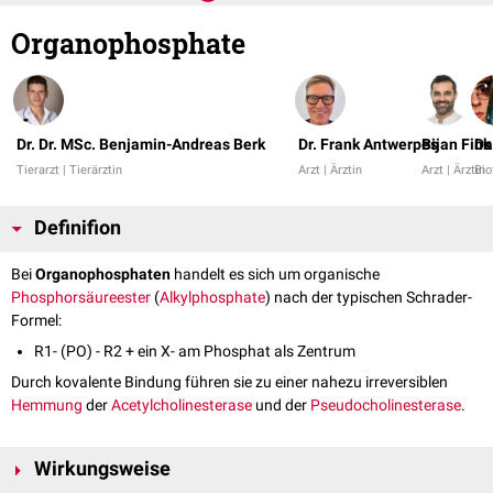
Organophosphate
Dr. Dr. MSc. Benjamin-Andreas Berk
Dr. Frank Antwerpes
Bijan Fink
Da
Tierarzt | Tierärztin
Arzt | Ärztin
Arzt | Ärztin
Bio
Definifion
Bei
Organophosphaten
handelt es sich um organische
Phosphorsäure
ester
(
Alkylphosphate
) nach der typischen Schrader-
Formel:
R1- (PO) - R2 + ein X- am Phosphat als Zentrum
Durch kovalente Bindung führen sie zu einer nahezu irreversiblen
Hemmung
der
Acetylcholinesterase
und der
Pseudocholinesterase
.
Wirkungsweise