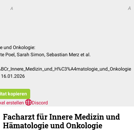
A
A
ie und Onkologie:
 te Poel, Sarah Simon, Sebastian Merz et al.
3%BCr_Innere_Medizin_und_H%C3%A4matologie_und_Onkologie
g 16.01.2026
itat kopieren
kel erstellen
Discord
Facharzt für Innere Medizin und
Hämatologie und Onkologie