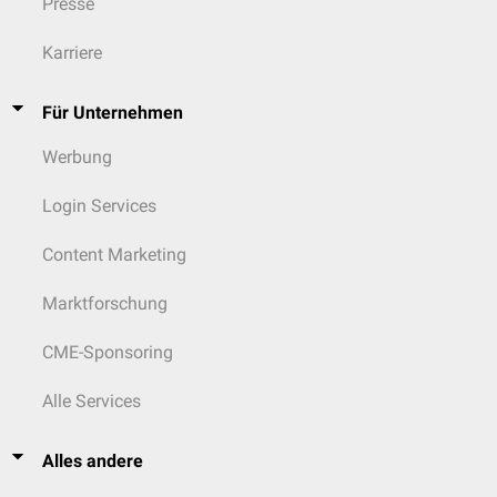
Presse
Globalteste der
Blutgerinnung
und zur Kontrolle des
Fibrinolysesystems
sowie Einzelfaktorbestimmungen
sonographische
Untersuchungen bei hämatologisch-onkologischen
Karriere
Erkrankungen
Für Unternehmen
Werbung
Login Services
Content Marketing
Marktforschung
CME-Sponsoring
Alle Services
Alles andere