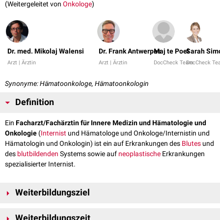
(Weitergeleitet von
Onkologe
)
Dr. med. Mikolaj Walensi
Dr. Frank Antwerpes
Maj te Poel
Sarah Sim
Arzt | Ärztin
Arzt | Ärztin
DocCheck Team
DocCheck Te
Synonyme: Hämatoonkologe, Hämatoonkologin
Definition
Ein
Facharzt/Fachärztin für Innere Medizin und Hämatologie und
Onkologie
(
Internist
und Hämatologe und Onkologe/Internistin und
Hämatologin und Onkologin) ist ein auf Erkrankungen des
Blutes
und
des
blutbildenden
Systems sowie auf
neoplastische
Erkrankungen
spezialisierter Internist.
Weiterbildungsziel
Das Ziel der Weiterbildung ist die Erlangung der Facharztkompetenz
Weiterbildungszeit
Innere Medizin und
Hämatologie
und
Onkologie
nach Ableistung der