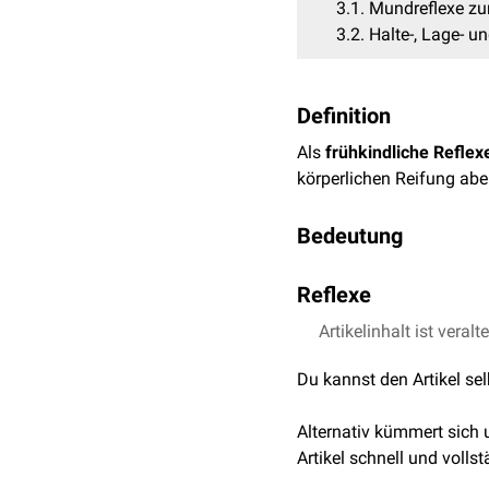
3.1
Mundreflexe zu
3.2
Halte-, Lage- 
Definition
Als
frühkindliche Reflex
körperlichen Reifung ab
Bedeutung
Die einzelnen frühkindli
Reflexe
einem bestimmten Zeitpu
frühkindlichen Reflexen
Artikelinhalt ist veralt
Mundreflexe zur Ernähr
wichtiges Mittel zur Beu
Vorsorgeuntersuchungen 
Du kannst den Artikel se
Name
Beweg
Halte-, Lage- und Bewe
Alternativ kümmert sich
Suchreflex
Der Sä
Name
B
Artikel schnell und vollst
den Mu