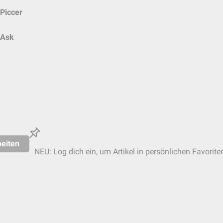
Piccer
Ask
eiten
NEU: Log dich ein, um Artikel in persönlichen Favorite