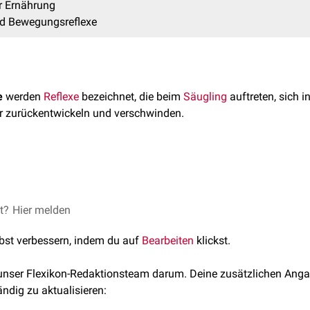
r Ernährung
und Bewegungsreflexe
e
werden
Reflexe
bezeichnet, die beim
Säugling
auftreten, sich i
er zurückentwickeln und verschwinden.
chen Reflexe treten in bestimmten Lebenswochen- und monaten a
nkt zurück. Das Fehlen, die
Persistenz
oder ein asymmetrische
 kann auf
neurologische
Störungen hinweisen. Die Überprüfung der
et?
Hier melden
ung
rteilung der Kindesentwicklung und findet regelmäßig im Rahme
im Kindesalter
statt.
lbst verbessern, indem du auf
Bearbeiten
klickst.
ung
gungsreflexe
 unser Flexikon-Redaktionsteam darum. Deine zusätzlichen Anga
ugling wendet den Kopf bei Berührung der Wange zum Reiz und 
ewegung
ändig zu aktualisieren:
nd.