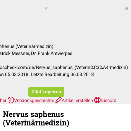
A
A
aphenus (Veterinärmedizin):
atrick Messner, Dr. Frank Antwerpes
n.doccheck.com/de/Nervus_saphenus_(Veterin%C3%A4rmedizin)
n 05.03.2018. Letzte Bearbeitung 06.03.2018
Zitat kopieren
rher
Versionsgeschichte
Artikel erstellen
Discord
Nervus saphenus
(Veterinärmedizin)