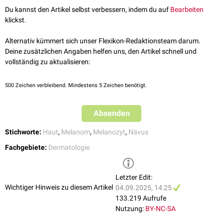
Papeln
, kleine Knötchen
Du kannst den Artikel selbst verbessern, indem du auf
Bearbeiten
Auslagerung der Zellen ("Abtropf-Theorie"). Die in der Dermis
oft dunkel pigmentierte,
papillomatöse
Compoundnävus
klickst.
gelegenen Melanozyten verlieren ihre
Dendriten
und ähneln
Oberfläche
histomorphologisch
Lymphozyten
.
Alternativ kümmert sich unser Flexikon-Redaktionsteam darum.
Deine zusätzlichen Angaben helfen uns, den Artikel schnell und
Wulstige Knötchen
Dermaler Nävus
vollständig zu aktualisieren:
hellbraun bis hautfarben
500
Zeichen verbleibend. Mindestens 5 Zeichen benötigt.
Absenden
Stichworte:
Haut
,
Melanom
,
Melanozyt
,
Nävus
Fachgebiete:
Dermatologie
Entwicklungsstadien von gewöhnlichen melanozytären Nävi
Letzter Edit:
Wichtiger Hinweis zu diesem Artikel
04.09.2025, 14:25
133.219 Aufrufe
Nutzung:
BY-NC-SA