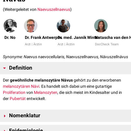
(Weitergeleitet von
Naevuszellnaevus
)
Dr. No
Dr. Frank Antwerpes
Dr. med. Jannik Winter
Natascha van den 
Arzt | Ärztin
Arzt | Ärztin
DocCheck Team
Synonyme: Naevus naevocellularis, Naevuszellnaevus, Nävuszellnävus
Definition
Der
gewöhnliche melanozytäre Nävus
gehört zu den erworbenen
melanozytären Nävi
. Es handelt sich dabei um eine gutartige
Proliferation
von
Melanozyten
, die sich meist im Kindesalter und in
der
Pubertät
entwickelt.
Nomenklatur
In der Vergangenheit wurde der Begriff "Nävuszellnävus" bzw.
Epidemiologie