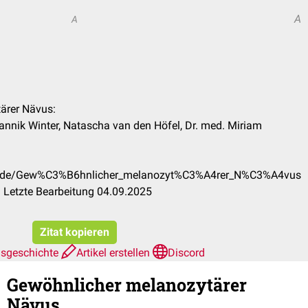
A
A
ärer Nävus:
Jannik Winter, Natascha van den Höfel, Dr. med. Miriam
com/de/Gew%C3%B6hnlicher_melanozyt%C3%A4rer_N%C3%A4vus
 Letzte Bearbeitung 04.09.2025
Zitat kopieren
nsgeschichte
Artikel erstellen
Discord
Gewöhnlicher melanozytärer
Nävus