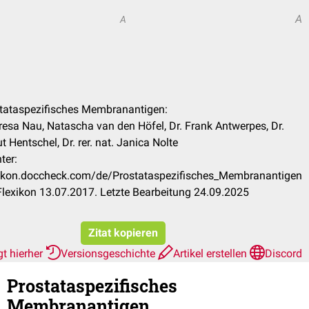
A
A
stataspezifisches Membranantigen:
resa Nau, Natascha van den Höfel, Dr. Frank Antwerpes, Dr.
 Hentschel, Dr. rer. nat. Janica Nolte
ter:
exikon.doccheck.com/de/Prostataspezifisches_Membranantigen
lexikon 13.07.2017. Letzte Bearbeitung 24.09.2025
Zitat kopieren
t hierher
Versionsgeschichte
Artikel erstellen
Discord
Prostataspezifisches
Membranantigen