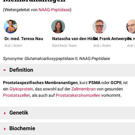
(Weitergeleitet von
NAAG-Peptidase
)
Dr. med. Teresa Nau
Natascha van den Höfel
Dr. Frank Antwerpes
Dr.
Arzt | Ärztin
DocCheck Team
Arzt | Ärztin
Arzt 
Synonyme: Glutamatcarboxypeptidase II, NAAG-Peptidase
Definition
Prostataspezifisches Membranantigen
, kurz
PSMA
oder
GCPII
, ist
ein
Glykoprotein
, das sowohl auf der
Zellmembran
von gesunden
Prostatazellen
, als auch auf
Prostatakarzinomzellen
vorkommt.
Genetik
Das PSMA-Gen befindet sich auf
Chromosom 11
am
Genlokus
p11.12.
Biochemie