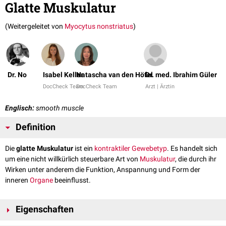
Glatte Muskulatur
(Weitergeleitet von
Myocytus nonstriatus
)
Dr. No
Isabel Keller
Natascha van den Höfel
Dr. med. Ibrahim Güler
DocCheck Team
DocCheck Team
Arzt | Ärztin
Englisch:
smooth muscle
Definition
Die
glatte Muskulatur
ist ein
kontraktiler
Gewebetyp
. Es handelt sich
um eine nicht willkürlich steuerbare Art von
Muskulatur
, die durch ihr
Wirken unter anderem die Funktion, Anspannung und Form der
inneren
Organe
beeinflusst.
Eigenschaften
Charakteristisch für die glatte Muskulatur ist die langgestreckte, dünne