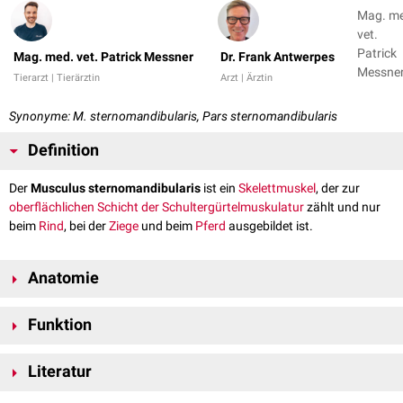
Mag. m
vet.
Patrick
Mag. med. vet. Patrick Messner
Dr. Frank Antwerpes
Messner
Tierarzt | Tierärztin
Arzt | Ärztin
Dr. Fran
Antwer
Synonyme: M. sternomandibularis, Pars sternomandibularis
Definition
Der
Musculus sternomandibularis
ist ein
Skelettmuskel
, der zur
oberflächlichen Schicht der Schultergürtelmuskulatur
zählt und nur
beim
Rind
, bei der
Ziege
und beim
Pferd
ausgebildet ist.
Anatomie
Der Musculus sternomandibularis bildet beim Rind - zusammen mit dem
Funktion
Musculus sternomastoideus
- den
Musculus sternocephalicus
. Beim
Pferd hingegen entspricht der Musculus sternocephalicus dem Musculus
Bei
Kontraktion
bewirkt der Musculus sternomandibularis ein Feststellen
sternomandibularis.
Literatur
und Abbeugen des
Kopfes
und Halses. Beim Rind und beim Pferd
beteiligt er sich gleichzeitig direkt oder indirekt am Öffnen der
Verlauf
Nickel, Richard, August Schummer, Eugen Seiferle. Band I: