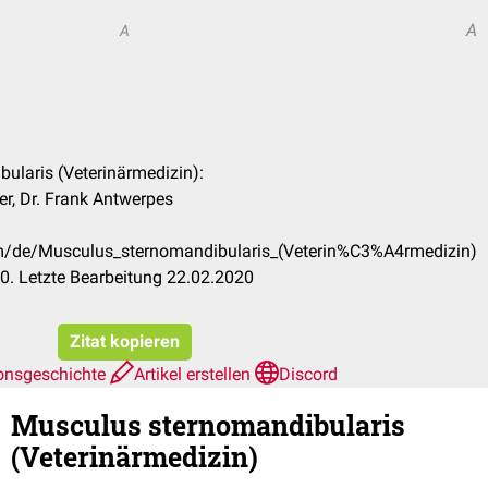
A
A
ularis (Veterinärmedizin):
er, Dr. Frank Antwerpes
om/de/Musculus_sternomandibularis_(Veterin%C3%A4rmedizin)
0. Letzte Bearbeitung 22.02.2020
Zitat kopieren
onsgeschichte
Artikel erstellen
Discord
Musculus sternomandibularis
(Veterinärmedizin)