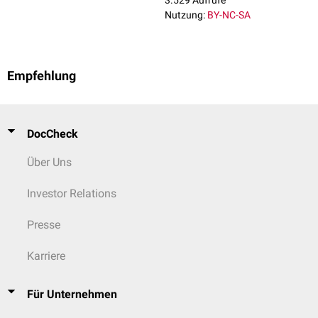
dann an der Mandibula zu inserieren.
3.529 Aufrufe
Nutzung:
BY-NC-SA
Innervation
Der Musculus sternomandibularis wird über den
Ventralast
des
Nervus
accessorius
(XI) mit
motorischen
Fasern versorgt.
Empfehlung
DocCheck
Über Uns
Investor Relations
Presse
Karriere
Für Unternehmen