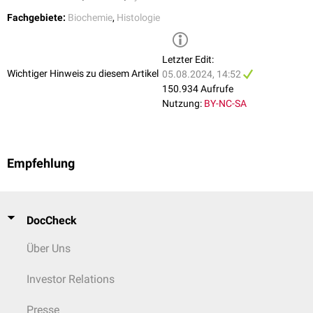
Aktinfilamente befähigen Zellen dazu,
Pseudopodien
zu bilden und
Fachgebiete:
Biochemie
,
Histologie
ermöglichen so die amöboide Beweglichkeit bestimmter Zellen (z.B.
Leukozyten
). Außerdem sind sie für die Membranbewegungen bei der
Phagozytose
veranwortlich. In
Muskelzellen
sind Aktinfilamente
Letzter Edit:
gemeinsam mit den
Myosinfilamenten
die molekulare Grundlage für die
Wichtiger Hinweis zu diesem Artikel
05.08.2024, 14:52
Kontraktion
.
150.934 Aufrufe
Nutzung:
BY-NC-SA
Empfehlung
DocCheck
Über Uns
Investor Relations
Presse