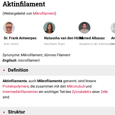
Aktinfilament
(Weitergeleitet von
Mikrofilament
)
Dr. Frank Antwerpes
Natascha van den Höfel
Ahmed Albazaz
An
Arzt | Ärztin
DocCheck Team
Student/in der Zahnmedizin
Ni
Synonyme: Mikrofilament, dünnes Filament
Englisch
: microfilament
Definition
Aktinfilamente
, auch
Mikrofilamente
genannt, sind lineare
Proteinpolymere
, die zusammen mit den
Mikrotubuli
und
Intermediärfilamenten
ein wichtiger Teil des
Zytoskeletts
einer
Zelle
sind.
Struktur