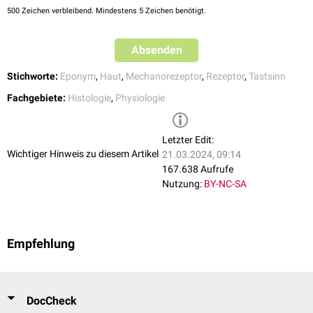
500
Zeichen verbleibend. Mindestens 5 Zeichen benötigt.
erfolgt im
somatosensiblen Kortex
des
Großhirns
.
Absenden
Stichworte:
Eponym
,
Haut
,
Mechanorezeptor
,
Rezeptor
,
Tastsinn
Fachgebiete:
Histologie
,
Physiologie
Ein weiteres typisches Merkmal der Merkel-Zellen sind elektronendichte,
Letzter Edit:
neurosekretorische
Granula
, die u.a.
Serotonin
und
Neuropeptide
Wichtiger Hinweis zu diesem Artikel
21.03.2024, 09:14
enthalten. Ihre genaue Funktion als Teil des
diffusen neuroendokrinen
167.638 Aufrufe
Systems
ist nicht abschließend geklärt und wird kontrovers diskutiert.
Nutzung:
BY-NC-SA
Empfehlung
DocCheck