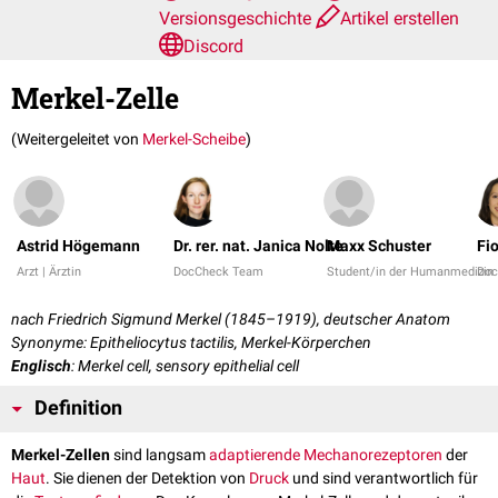
Versionsgeschichte
Artikel erstellen
Discord
Merkel-Zelle
(Weitergeleitet von
Merkel-Scheibe
)
Astrid Högemann
Dr. rer. nat. Janica Nolte
Maxx Schuster
Fi
Arzt | Ärztin
DocCheck Team
Student/in der Humanmedizin
Doc
nach Friedrich Sigmund Merkel (1845–1919), deutscher Anatom
Synonyme: Epitheliocytus tactilis, Merkel-Körperchen
Englisch
: Merkel cell, sensory epithelial cell
Definition
Merkel-Zellen
sind langsam
adaptierende
Mechanorezeptoren
der
Haut
. Sie dienen der Detektion von
Druck
und sind verantwortlich für