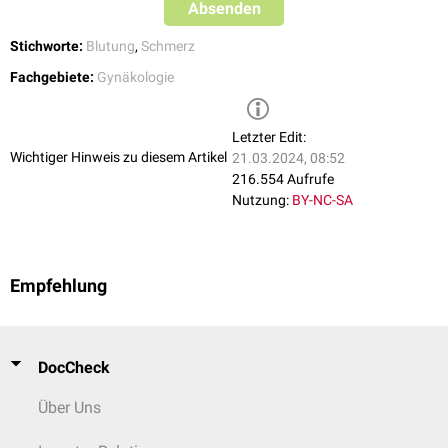
Absenden
Endometroide Dysmenorrhö: auf dem Boden einer Endometriose;
Häufung zwischen dem 30. und 40. Lebensjahr
Stichworte:
Blutung
,
Schmerz
Organische Dysmenorrhö: durch
intramurale
Myome
,
Fachgebiete:
Gynäkologie
entzündungsbedingte
Adhäsionen
,
Zervixveränderungen
oder
Uterusfehlbildungen
Letzter Edit:
Wichtiger Hinweis zu diesem Artikel
21.03.2024, 08:52
216.554 Aufrufe
Nutzung:
BY-NC-SA
Empfehlung
DocCheck
Über Uns