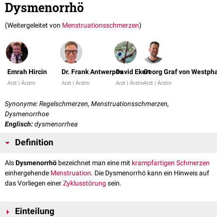
Dysmenorrhö
(Weitergeleitet von
Menstruationsschmerzen
)
Emrah Hircin
Dr. Frank Antwerpes
David Ekert
Georg Graf von Westph
Arzt | Ärztin
Arzt | Ärztin
Arzt | Ärztin
Arzt | Ärztin
Synonyme: Regelschmerzen, Menstruationsschmerzen,
Dysmenorrhoe
Englisch:
dysmenorrhea
Definition
Als
Dysmenorrhö
bezeichnet man eine mit
krampfartigen
Schmerzen
einhergehende
Menstruation
. Die Dysmenorrhö kann ein Hinweis auf
das Vorliegen einer
Zyklusstörung
sein.
Einteilung