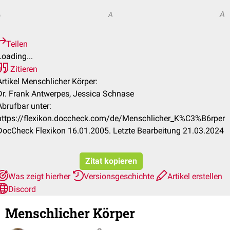
A
A
A
Teilen
Loading...
Zitieren
Artikel Menschlicher Körper:
Dr. Frank Antwerpes, Jessica Schnase
Abrufbar unter:
https://flexikon.doccheck.com/de/Menschlicher_K%C3%B6rper
DocCheck Flexikon 16.01.2005. Letzte Bearbeitung 21.03.2024
Zitat kopieren
Was zeigt hierher
Versionsgeschichte
Artikel erstellen
Discord
Menschlicher Körper