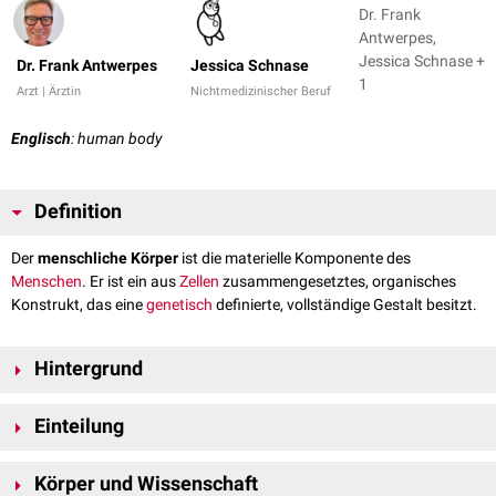
Dr. Frank
Antwerpes,
Jessica Schnase +
Dr. Frank Antwerpes
Jessica Schnase
1
Arzt | Ärztin
Nichtmedizinischer Beruf
Englisch
: human body
Definition
Der
menschliche Körper
ist die materielle Komponente des
Menschen
. Er ist ein aus
Zellen
zusammengesetztes, organisches
Konstrukt, das eine
genetisch
definierte, vollständige Gestalt besitzt.
Hintergrund
Ein Körper kann belebt oder unbelebt (tot) sein. Ein unbelebter
Einteilung
menschlicher Körper wird als
Leiche
bezeichnet, und gilt dann juristisch
als Gegenstand. Ohne die seinem Erhalt dienenden
Grob anatomisch kann der menschliche Körper in morphologische
Stoffwechselvorgänge
verliert der Körper schnell seine Gestalt und
Körper und Wissenschaft
Segmente gegliedert werden, die so genannten
Körperteile
(z.B. Arm,