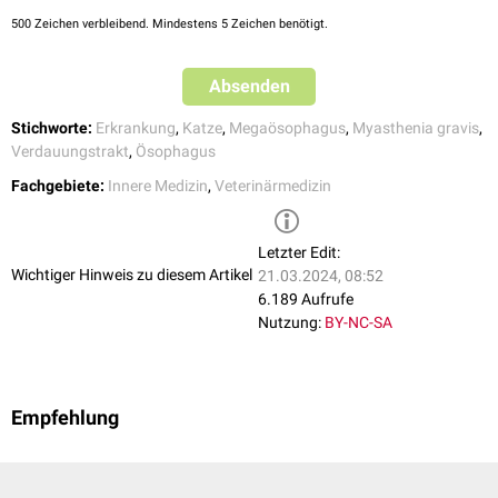
Dysfunktionen vorliegen)
500
Zeichen verbleibend. Mindestens 5 Zeichen benötigt.
Intoxikationen
(z.B.
Blei
, Linoleum u.ä.)
Neoplasien
im
nasopharyngealen
Bereich (z.B.
benigne
nasopharyngeale
Polypen
)
Absenden
Stichworte:
Erkrankung
,
Katze
,
Megaösophagus
,
Myasthenia gravis
,
Verdauungstrakt
,
Ösophagus
Fachgebiete:
Innere Medizin
,
Veterinärmedizin
Letzter Edit:
Wichtiger Hinweis zu diesem Artikel
21.03.2024, 08:52
6.189 Aufrufe
Nutzung:
BY-NC-SA
Empfehlung