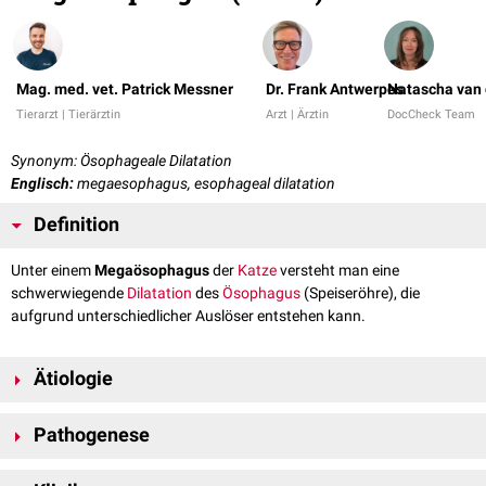
Mag. med. vet. Patrick Messner
Dr. Frank Antwerpes
Natascha van 
Tierarzt | Tierärztin
Arzt | Ärztin
DocCheck Team
Synonym: Ösophageale Dilatation
Englisch:
megaesophagus, esophageal dilatation
Definition
Unter einem
Megaösophagus
der
Katze
versteht man eine
schwerwiegende
Dilatation
des
Ösophagus
(Speiseröhre), die
aufgrund unterschiedlicher Auslöser entstehen kann.
Ätiologie
Der Begriff Megaösophagus ist ein rein deskriptiver Terminus und
Pathogenese
beschreibt eine ösophageale Dilatation unterschiedlicher
Genese
.
Ähnlich zum
Hund
kann dieser
Befund
auch bei der Katze verschiedene
Bei Katzen kommt der kongenitale Megaösophagus deutlich seltener vor
Ursachen haben. Man unterscheidet grundsätzlich zwischen folgenden