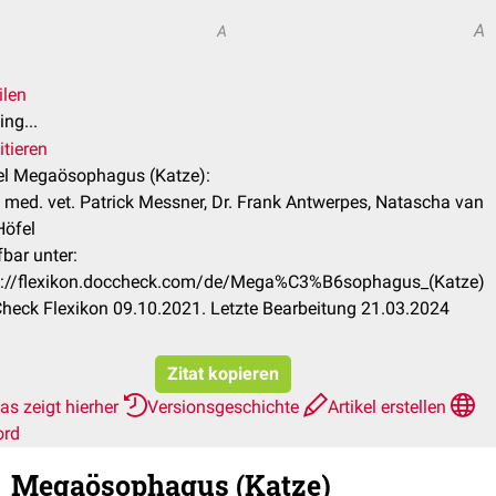
A
A
ilen
ng...
itieren
kel Megaösophagus (Katze):
 med. vet. Patrick Messner, Dr. Frank Antwerpes, Natascha van
Höfel
bar unter:
s://flexikon.doccheck.com/de/Mega%C3%B6sophagus_(Katze)
heck Flexikon 09.10.2021. Letzte Bearbeitung 21.03.2024
Zitat kopieren
as zeigt hierher
Versionsgeschichte
Artikel erstellen
ord
Megaösophagus (Katze)