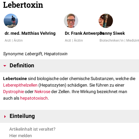
Lebertoxin
dr. med. Matthias Vehring
Dr. Frank Antwerpes
Danny Siwek
Arzt | Ärztin
Arzt | Ärztin
Biotechniker/in | Medizin
Synonyme: Lebergift, Hepatotoxin
Definition
Lebertoxine
sind biologische oder chemische Substanzen, welche die
Leberepithelzellen
(Hepatozyten) schädigen. Sie führen zu einer
Dystrophie
oder
Nekrose
der Zellen. Ihre Wirkung bezeichnet man
auch als
hepatotoxisch
.
Einteilung
Man unterscheidet
obligate
und
fakultative
Lebertoxine.
Artikelinhalt ist veraltet?
Hier melden
Obligate Lebertoxine