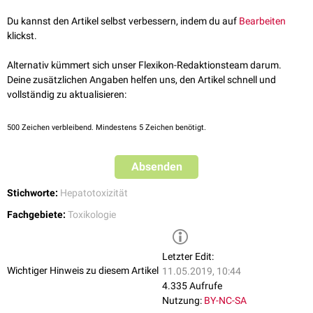
Obligate Lebertoxine schädigen die
Leber
jedes Individuums
Du kannst den Artikel selbst verbessern, indem du auf
Bearbeiten
dosisabhängig immer auf die gleiche Weise. Zu den obligaten Lebergiften
klickst.
werden z.B.
Phosphor
,
Tetrachlorkohlenstoff
,
Chloroform
,
Aflatoxine
,
Arsen
und die Gifte des
Knollenblätterpilzes
gezählt. Bei ausreichend
Alternativ kümmert sich unser Flexikon-Redaktionsteam darum.
langer Exposition und hoher Dosierung können auch
Ethanol
und
Deine zusätzlichen Angaben helfen uns, den Artikel schnell und
bestimmte Medikamente wie
Zytostatika
,
Phenothiazine
und
vollständig zu aktualisieren:
Ovulationshemmer
hepatotoxisch wirken.
500
Zeichen verbleibend. Mindestens 5 Zeichen benötigt.
Fakultative Lebertoxine
Fakultative Lebertoxine führen nur bei einigen Individuen zur Schädigung
der Leber. Der Mechanismus der Schädigung ist von individuellen
Absenden
Faktoren abhängig. Ursachen der Leberschädigung durch ein
Stichworte:
Hepatotoxizität
fakultatives Toxin können eine
Sensibilisierung
gegen ein bestimmtes
Antigen
oder genetisch bedingte
Enzymdefekte
sein. Sie führen entweder
Fachgebiete:
Toxikologie
zu vermehrtem Auftreten toxischer
Metabolite
oder zu einem
verminderten Abbau toxischer Substanzen.
Letzter Edit:
Wichtiger Hinweis zu diesem Artikel
11.05.2019, 10:44
4.335 Aufrufe
Nutzung:
BY-NC-SA