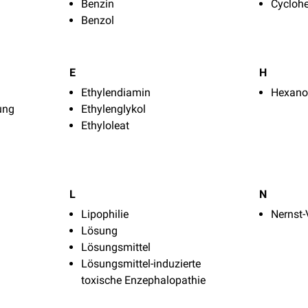
Benzin
Cycloh
Benzol
E
H
Ethylendiamin
Hexano
ung
Ethylenglykol
Ethyloleat
L
N
Lipophilie
Nernst-
Lösung
Lösungsmittel
Lösungsmittel-induzierte
toxische Enzephalopathie