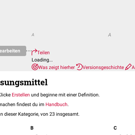
A
A
earbeiten
Teilen
Loading...
Was zeigt hierher
Versionsgeschichte
A
ösungsmittel
Klicke
Erstellen
und beginne mit einer Definition.
machen findest du im
Handbuch
.
in dieser Kategorie, von 23 insgesamt.
B
C