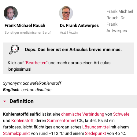
Frank Michael
Rauch, Dr.
Frank
Frank Michael Rauch
Dr. Frank Antwerpes
Antwerpes
Sonstiger medizinischer Beruf
Arzt | Ärztin
Oops. Das hier ist ein Articulus brevis minimus.
Klick auf
"Bearbeiten"
und mach daraus einen Articulus
longissimus!
Synonym: Schwefelkohlenstoff
Englisch
: carbon disulfide
Definition
Kohlenstoffdisulfid
ist ist eine
chemische Verbindung
von
Schwefel
und
Kohlenstoff
, deren
Summenformel
CS
lautet. Es ist ein
2
farbloses, leicht flüchtiges anorganisches
Lösungsmittel
mit einem
Schmelzpunkt
von rund −112 °C und einem
Siedepunkt
von 46 °C.