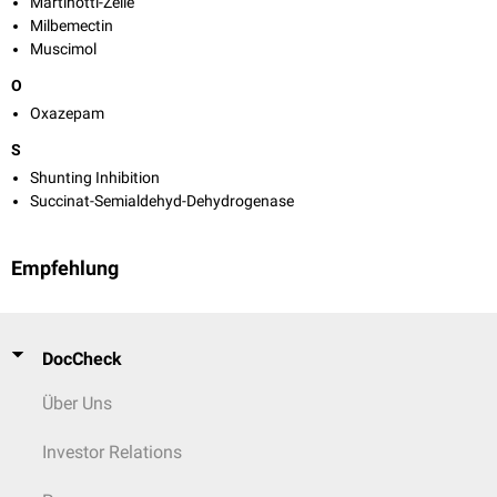
Martinotti-Zelle
Milbemectin
Muscimol
O
Oxazepam
S
Shunting Inhibition
Succinat-Semialdehyd-Dehydrogenase
Empfehlung
DocCheck
Über Uns
Investor Relations