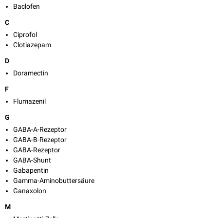
Baclofen
C
Ciprofol
Clotiazepam
D
Doramectin
F
Flumazenil
G
GABA-A-Rezeptor
GABA-B-Rezeptor
GABA-Rezeptor
GABA-Shunt
Gabapentin
Gamma-Aminobuttersäure
Ganaxolon
M