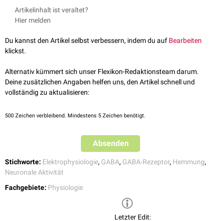
benachbarten inhibitorischen
Synapsen
ein kontinuierlicher
↑
Shunting Inhibition, Science Direct, abgerufen am 12.1.2021
Artikelinhalt ist veraltet?
Ioneneinstrom
in die postsynaptische
Zelle
erfolgen kann. Durch diesen
Hier melden
Ioneneinstrom wird der Membranwiderstand lokal reduziert. Gemäß dem
Ohmschen Gesetz
ist die
Amplitude
des nachfolgenden
exzitatorischen
Du kannst den Artikel selbst verbessern, indem du auf
Bearbeiten
postsynaptischen Potenzials (EPSP) dann verringert. Dieses Szenario
klickst.
tritt dann ein, wenn das inhibitorische synaptische
Umkehrpotenzial
mit
dem
Ruhepotenzial
der
Zelle
identisch ist.
Alternativ kümmert sich unser Flexikon-Redaktionsteam darum.
Die Shunting Inhibition unterscheidet sich von der
Voltage Inhibition
Deine zusätzlichen Angaben helfen uns, den Artikel schnell und
dadurch, dass es nicht zu einer
Hyperpolarisation
kommt. Beide -
vollständig zu aktualisieren:
Shunting und Voltage Inhibition - sind prominente Mechanismen der
[
1
]
GABAergen
Hemmung
an
axo-axonalen Synapsen
.
500
Zeichen verbleibend. Mindestens 5 Zeichen benötigt.
Absenden
Stichworte:
Elektrophysiologie
,
GABA
,
GABA-Rezeptor
,
Hemmung
,
Neuronale Aktivität
Fachgebiete:
Physiologie
Letzter Edit: