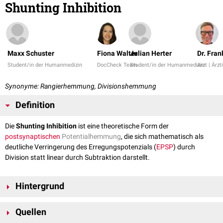
Shunting Inhibition
Maxx Schuster
Fiona Walter
Julian Herter
Dr. Fra
Student/in der Humanmedizin
DocCheck Team
Student/in der Humanmedizin
Arzt | Ärzt
Synonyme: Rangierhemmung, Divisionshemmung
Definition
Die
Shunting Inhibition
ist eine theoretische Form der
postsynaptischen
Potentialhemmung
, die sich mathematisch als
deutliche Verringerung des Erregungspotenzials (
EPSP
) durch
Division statt linear durch Subtraktion darstellt.
Hintergrund
Die Shunting Inhibition entsteht durch einen partiellen Kurzschluss
Quellen
("shunt") erregender
Membranströme
. Sie tritt zum Beispiel auf, wenn an