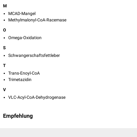
M
MCAD-Mangel
Methylmalonyl-CoA-Racemase
O
Omega-Oxidation
S
Schwangerschaftsfettleber
T
Trans-Enoyl-CoA
Trimetazidin
V
VLC-Acyl-CoA-Dehydrogenase
Empfehlung