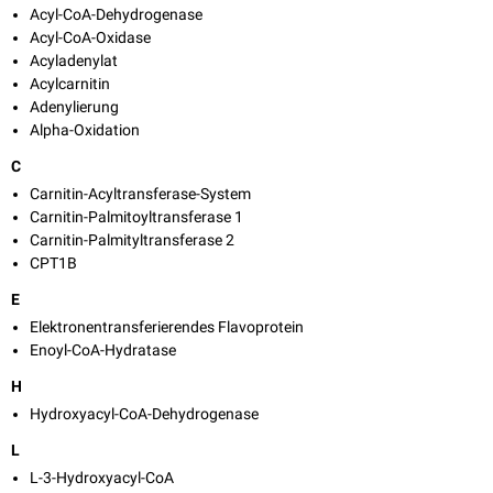
Acyl-CoA-Dehydrogenase
Acyl-CoA-Oxidase
Acyladenylat
Acylcarnitin
Adenylierung
Alpha-Oxidation
C
Carnitin-Acyltransferase-System
Carnitin-Palmitoyltransferase 1
Carnitin-Palmityltransferase 2
CPT1B
E
Elektronentransferierendes Flavoprotein
Enoyl-CoA-Hydratase
H
Hydroxyacyl-CoA-Dehydrogenase
L
L-3-Hydroxyacyl-CoA