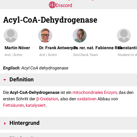
Discord
Acyl-CoA-Dehydrogenase
Martin Növer
Dr. Frank Antwerpes
Dr. rer. nat. Fabienne Reh
Konstanti
Arzt | Ärztin
Arzt | Ärztin
DocCheck Team
Student/in 
Englisch
: Acyl CoA dehydrogenase
Definition
Die
Acyl-CoA-Dehydrogenase
ist ein
mitochondriales
Enzym
, das den
ersten Schritt der
β-Oxidation
, also den
oxidativen
Abbau von
Fettsäuren
,
katalysiert
.
Hintergrund
Das Prinzip der β-Oxidation und ihrer beteiligten
Enzyme
ist es,