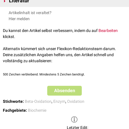
Literatur
der
Hydroxygruppe
am
C3-Atom
mit
NAD
als
Coenzym
. Dabei
entstehen 3-Ketoacyl-CoA sowie
NADH
. Das gewonnene NADH kann
Löffler/Petrides: Biochemie und Pathobiochemie, 9. Auflage, Springer
Artikelinhalt ist veraltet?
direkt auf
Komplex I
der
Atmungskette
übertragen werden.
Verlag
Hier melden
Für unterschiedlich lange Acyl-CoA-Moleküle existieren verschiedene
Isoformen
der Enzyme der β-Oxidation. Bei besonders langen
Acyl-CoA
-
Du kannst den Artikel selbst verbessern, indem du auf
Bearbeiten
Molekülen liegt die Hydroxyacyl-CoA-Dehydrogenase gemeinsam mit der
klickst.
Enoyl-CoA-Hydratase
und der
3-Ketothiolase
in einem
trifunktionellen
Enzymkomplex
vor.
Alternativ kümmert sich unser Flexikon-Redaktionsteam darum.
Deine zusätzlichen Angaben helfen uns, den Artikel schnell und
vollständig zu aktualisieren:
500
Zeichen verbleibend. Mindestens 5 Zeichen benötigt.
Absenden
Stichworte:
Beta-Oxidation
,
Enzym
,
Oxidation
Fachgebiete:
Biochemie
Letzter Edit: