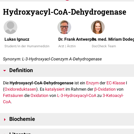
Hydroxyacyl-CoA-Dehydrogenase
Lukas Ignucz
Dr. Frank Antwerpes
Dr. med. Miriam Dode
Student/in der Humanmedizin
Arzt | Ärztin
DocCheck Team
Synonym: L-3-Hydroxyacl-Coenzym A-Dehydrogenase
Definition
Die
Hydroxyacyl-CoA-Dehydrogenase
ist ein
Enzym
der
EC-Klasse
I
(
Oxidoreduktasen
). Es
katalysiert
im Rahmen der
β-Oxidation
von
Fettsäuren
die
Oxidation
von
L-3-Hydroxyacyl-CoA
zu
3-Ketoacyl-
CoA
.
Biochemie
Die Hydroxyacyl-CoA-Dehydrogenase oxidiert L-3-Hydroxyacyl-CoA an
+