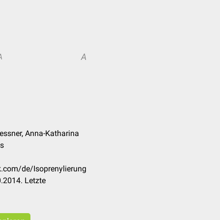
A
A
essner, Anna-Katharina
es
k.com/de/Isoprenylierung
.2014. Letzte