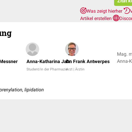
Zitat k
Was zeigt hierher
Artikel erstellen
Disco
ung
Mag. me
 Messner
Anna-Katharina Jahn
Dr. Frank Antwerpes
Student/in der Pharmazie
Arzt | Ärztin
prenylation, lipidation