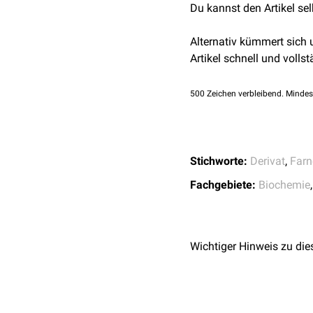
entsprechenden Präpara
interessant hat sich die
Du kannst den Artikel se
F
farnesylierten membran
Alternativ kümmert sich
Artikel schnell und vollst
500
Zeichen verbleibend. Mindes
Stichworte:
Derivat
,
Farn
Fachgebiete:
Biochemie
Wichtiger Hinweis zu die