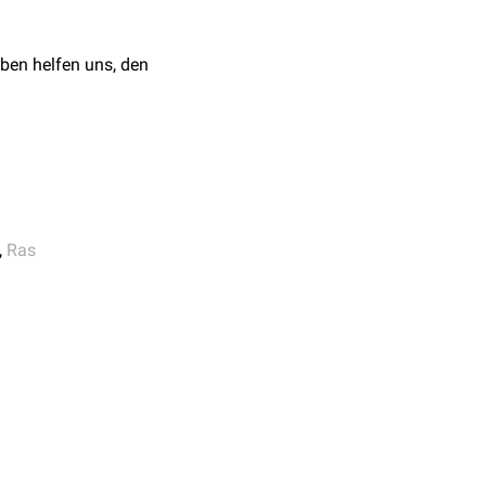
nur in seiner
ben helfen uns, den
,
Ras