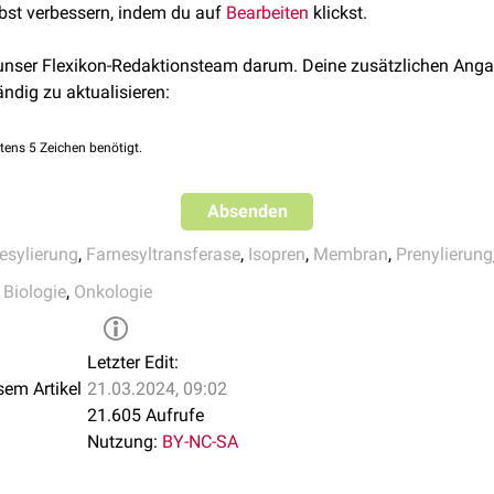
[
2
]
te befinden sich momentan in
klinischer
Prüfung (2014).
lbst verbessern, indem du auf
arnesylierung
dieses
Onkogen
Bearbeiten
-Produkts herausgestellt. Es kann 
klickst.
ständigen Form Wachstumssignale an die
Zelle
vermitteln.
 unser Flexikon-Redaktionsteam darum. Deine zusätzlichen Anga
ändig zu aktualisieren:
tens 5 Zeichen benötigt.
Absenden
esylierung
,
Farnesyltransferase
,
Isopren
,
Membran
,
Prenylierung
,
Biologie
,
Onkologie
Letzter Edit:
sem Artikel
21.03.2024, 09:02
21.605 Aufrufe
Nutzung:
BY-NC-SA