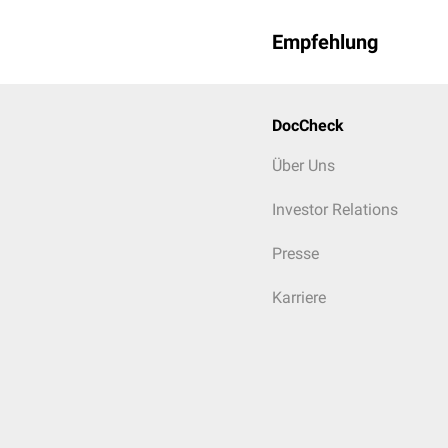
Empfehlung
DocCheck
Über Uns
Investor Relations
Presse
Karriere