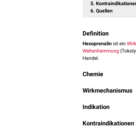
5
Kontraindikatione
6
Quellen
Definition
Hexoprenalin
ist ein
Wirk
Wehenhemmung
(Tokoly
Handel.
Chemie
Die
Summenformel
von H
Wirkmechanismus
Arzneimitteln
liegt Hexop
Hexoprenalin wirkt
selekt
Indikation
und vermindert
Uterusko
Hexoprenalin wird in ve
Kontraindikationen
Während der
Geburt
:
In verschiedenen Situatio
Hemmung des Geb