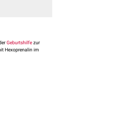
 der
Geburtshilfe
zur
it Hexoprenalin im
420,5 g/mol. In
n
der
Uterusmuskulatur
schnurprolaps
)