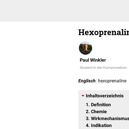
Hexoprenali
Paul Winkler
Student/in der Humanmedizin
Englisch
: hexoprenaline
Inhaltsverzeichnis
1
Definition
2
Chemie
3
Wirkmechanismu
4
Indikation