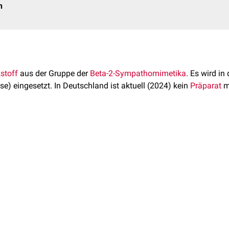
n
stoff
aus der Gruppe der
Beta-2-Sympathomimetika
. Es wird in
se) eingesetzt. In Deutschland ist aktuell (2024) kein
Präparat
m
exoprenalin lautet C
H
N
O
. Das
Molekulargewicht
beträgt 
22
32
2
6
renalin als Hexoprenalinsulfat vor.
iv
aktivierend an
β2-Adrenozeptoren
. Es führt zu einer
Relaxatio
ntraktionen
.
rschiedenen Kontexten zur Wehenhemmung eingesetzt:
nen darf Hexoprenalin nicht eingesetzt werden, z.B. bei:
urtsvorgangs in
Notfallsituationen
(z.B.
fetale
Asphyxie
,
Nabel