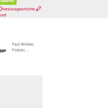
 kopieren
Versionsgeschichte
cord
Paul Winkler,
Fridolin
egge
Bachinger + 2