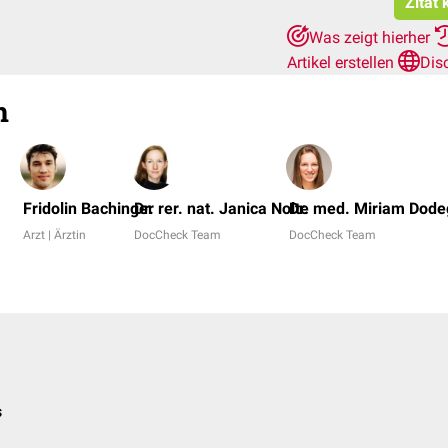
Zitat
Was zeigt hierher
Artikel erstellen
Dis
n
Fridolin Bachinger
Dr. rer. nat. Janica Nolte
Dr. med. Miriam Dod
Arzt | Ärztin
DocCheck Team
DocCheck Team
s