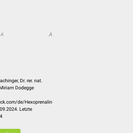
A
A
achinger, Dr. rer. nat.
. Miriam Dodegge
heck.com/de/Hexoprenalin
09.2024. Letzte
24