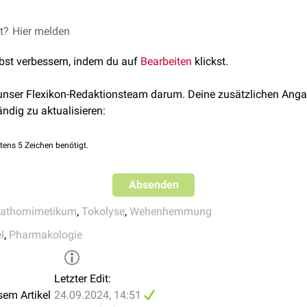
usaktivität vor
Kaiserschnitt
Wochen
 von
Querlagen
et?
in
Hier melden
, abgerufen am 24.09.2024
 oder 2.
Trimester
ätigkeit:
nipral Inj Lös 10 mcg/2ml
, abgerufen am 24.09.2024
d
lbst verbessern, indem du auf
ühgeburten
Bearbeiten
klickst.
 der
Schwangerschaft
ein
Risiko
für
Mutter
oder
Fetus
darstellt
usaktivität bei
Cerclage
-
Operationen
mische Herzerkrankung
oder andere
Herzerkrankungen
 unser Flexikon-Redaktionsteam darum. Deine zusätzlichen Anga
e
ändig zu aktualisieren:
en von
Leber
und
Niere
tens 5 Zeichen benötigt.
dteile des Medikaments
Absenden
pathomimetikum
,
Tokolyse
,
Wehenhemmung
l
,
Pharmakologie
Letzter Edit:
sem Artikel
24.09.2024, 14:51