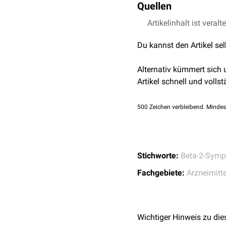
Quellen
Hemmung der Uter
Gestationsalter
< 22 
vor der Wendung
Artikelinhalt ist veralt
RDmed –
Hexoprenal
drohender
Abort
im 1.
Bei vorzeitiger Wehent
compendium.ch –
Gy
intrauteriner Fruchtto
Du kannst den Artikel se
Prävention
von
Fr
wenn das Verlängern
Hemmung der Uter
vorbestehende
ischä
Alternativ kümmert sich
pulmonale Hypertoni
Artikel schnell und vollst
schwere Erkrankung
Hyperthyreose
500
Zeichen verbleibend. Mindes
Engwinkelglaukom
Allergie
gegen Bestan
Stichworte:
Beta-2-Sym
Fachgebiete:
Arzneimitte
Wichtiger Hinweis zu die