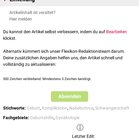
gynäkologisch-intensivmedizinischen Betreuung der Schwangeren, mit
Zu den Nabelschnurkomplikationen zählen:
Artikelinhalt ist veraltet?
Bereitschaft zur
intrauterinen fetalen Reanimation
im Bedarfsfall dar.
Nabelschnurvorliegen
Hier melden
Nabelschnurvorfall
Nabelschnurumschlingung
, evtl. mit Bildung wahrer
Du kannst den Artikel selbst verbessern, indem du auf
Bearbeiten
Nabelschnurknoten
klickst.
Anomalien des Nabelschnuransatzes: z.B.
Insertio velamentosa
Alternativ kümmert sich unser Flexikon-Redaktionsteam darum.
Deine zusätzlichen Angaben helfen uns, den Artikel schnell und
vollständig zu aktualisieren:
500
Zeichen verbleibend. Mindestens 5 Zeichen benötigt.
Absenden
Stichworte:
Geburt
,
Komplikation
,
Nabelschnur
,
Schwangerschaft
Fachgebiete:
Geburtshilfe
,
Gynäkologie
Letzter Edit: