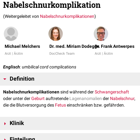
Nabelschnurkomplikation
(Weitergeleitet von
Nabelschnurkomplikationen
)
Michael Melchers
Dr. med. Miriam Dodegge
Dr. Frank Antwerpes
Arzt | Ärztin
DocCheck Team
Arzt | Ärztin
Englisch
: umbilical cord complications
Definition
Nabelschnurkomplikationen
sind während der
Schwangerschaft
oder unter der
Geburt
auftretende
Lagenanomalien
der
Nabelschnur
,
die die Blutversorgung des
Fetus
einschränken bzw. gefährden.
Klinik
Nabelschnurkomplikationen stellen eine potenzielle Gefährdung des
Einteilung
Kindes durch drohende
fetale
Hypoxie
dar. Sie stellen eine Indikation zur