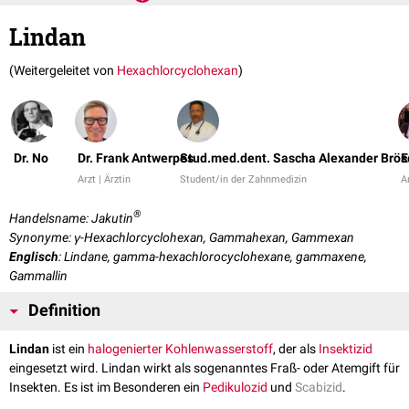
Lindan
(Weitergeleitet von
Hexachlorcyclohexan
)
Dr. No
Dr. Frank Antwerpes
Stud.med.dent. Sascha Alexander Brös
E
Arzt | Ärztin
Student/in der Zahnmedizin
Ar
®
Handelsname: Jakutin
Synonyme: γ-Hexachlorcyclohexan, Gammahexan, Gammexan
Englisch
: Lindane, gamma-hexachlorocyclohexane, gammaxene,
Gammallin
Definition
Lindan
ist ein
halogenierter
Kohlenwasserstoff
, der als
Insektizid
eingesetzt wird. Lindan wirkt als sogenanntes Fraß- oder Atemgift für
Insekten. Es ist im Besonderen ein
Pedikulozid
und
Scabizid
.