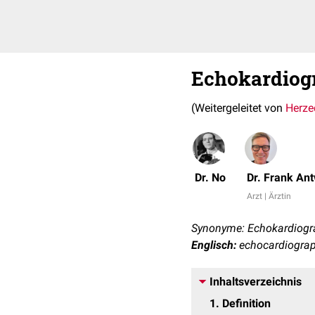
Echokardiog
(Weitergeleitet von
Herze
Dr. No
Dr. Frank An
Arzt | Ärztin
Synonyme: Echokardiogra
Englisch:
echocardiogra
Inhaltsverzeichnis
1
Definition