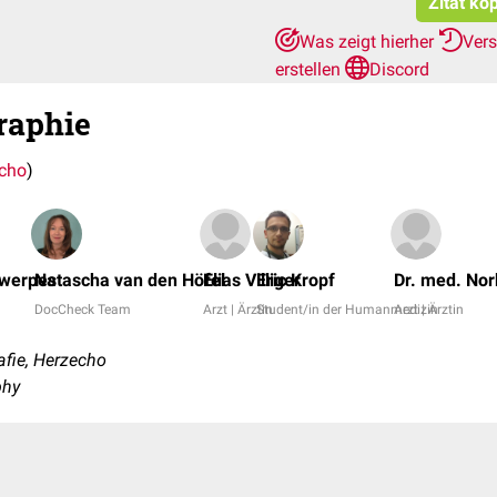
Zitat ko
Was zeigt hierher
Ver
erstellen
Discord
raphie
cho
)
twerpes
Natascha van den Höfel
Elias Villiger
Eric Kropf
Dr. med. Nor
DocCheck Team
Arzt | Ärztin
Student/in der Humanmedizin
Arzt | Ärztin
fie, Herzecho
phy