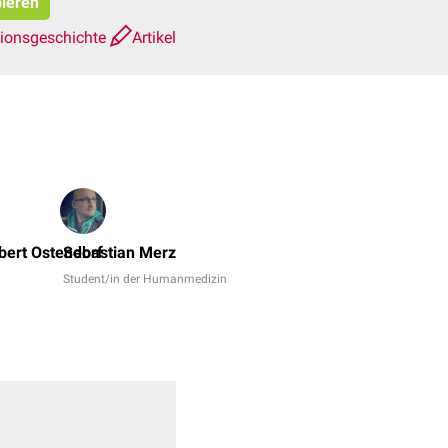
pieren
sionsgeschichte
Artikel
Dr.
No,
bert Ostendorf
Sebastian Merz
Dr.
Student/in der Humanmedizin
Frank
Antwerpes
+
6