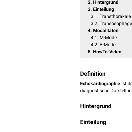
2
Hintergrund
3
Einteilung
3.1
Transthorakale
3.2
Transösophagea
4
Modalitäten
4.1
M-Mode
4.2
B-Mode
5
HowTo-Video
Definition
Echokardiographie
ist d
diagnostische Darstellu
Hintergrund
Neben der Darstellung v
Einteilung
Doppler-Effekts
die Mess
Diese Kombinationstechn
Man unterscheidet nach 