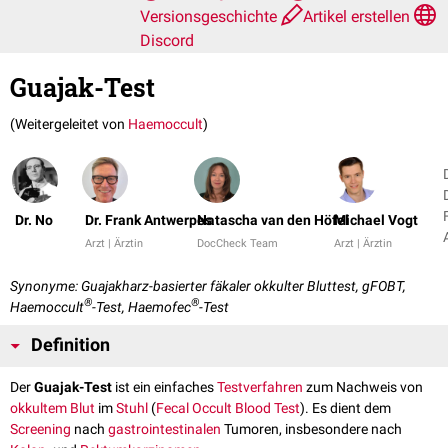
Versionsgeschichte
Artikel erstellen
Discord
Guajak-Test
(Weitergeleitet von
Haemoccult
)
Dr. No
Dr. Frank Antwerpes
Natascha van den Höfel
Michael Vogt
Arzt | Ärztin
DocCheck Team
Arzt | Ärztin
Synonyme: Guajakharz-basierter fäkaler okkulter Bluttest, gFOBT,
®
®
Haemoccult
-Test, Haemofec
-Test
Definition
Der
Guajak-Test
ist ein einfaches
Testverfahren
zum Nachweis von
okkultem
Blut
im
Stuhl
(
Fecal Occult Blood Test
). Es dient dem
Screening
nach
gastrointestinalen
Tumoren, insbesondere nach