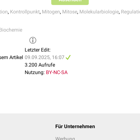
iese die Phosphorylierung von pRB, wodurch E2F-1 gebunden und i
tion
,
Kontrollpunkt
,
Mitogen
,
Mitose
,
Molekularbiologie
,
Regulati
senzieller Zellzyklusgene führt zum Zellzyklusarrest.
Biochemie
Letzter Edit:
sem Artikel
09.09.2025, 16:07
3.200 Aufrufe
Nutzung:
BY-NC-SA
Für Unternehmen
Werbung