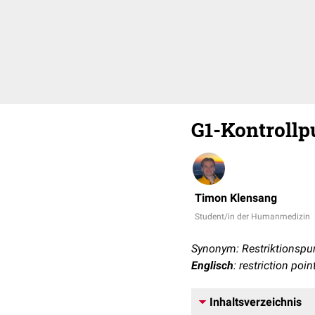
G1-Kontrollp
Timon Klensang
Student/in der Humanmedizin
Synonym: Restriktionspu
Englisch
: restriction poi
Inhaltsverzeichnis