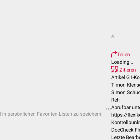
A
Teilen
Loading...
Zitieren
Artikel G1-Ko
Timon Klensa
Simon Schucke
Reh
Abrufbar unte
l in persönlichen Favoriten-Listen zu speichern.
https://flex
Kontrollpunk
DocCheck Fle
Letzte Bearb