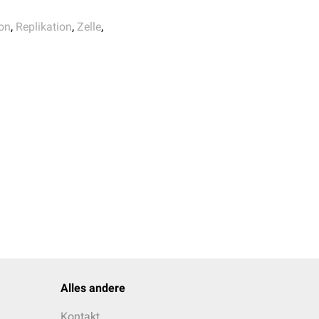
naktiv bleibt. Die
on
,
Replikation
,
Zelle
,
Alles andere
Kontakt