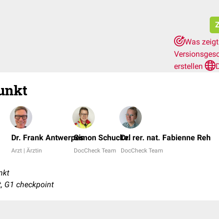
Z
Was zeigt
Versionsges
erstellen
unkt
Dr. Frank Antwerpes
Simon Schuckel
Dr. rer. nat. Fabienne Reh
Arzt | Ärztin
DocCheck Team
DocCheck Team
nkt
nt, G1 checkpoint