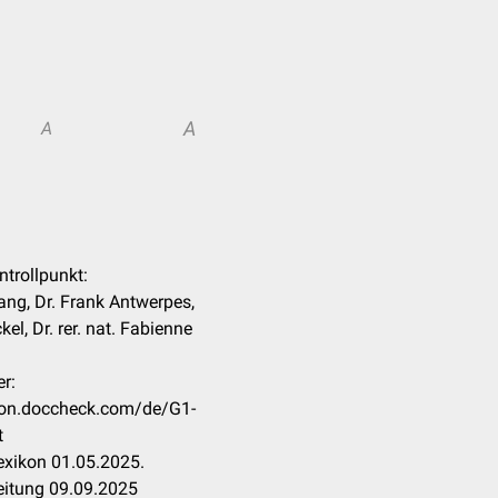
A
A
ntrollpunkt:
ng, Dr. Frank Antwerpes,
l, Dr. rer. nat. Fabienne
r:
ikon.doccheck.com/de/G1-
t
xikon 01.05.2025.
eitung 09.09.2025