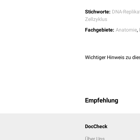
(z.B.
p21
), verhindern d
Stichworte:
DNA-Replika
fehlende Transkription es
Zellzyklus
Fachgebiete:
Anatomie
,
Wichtiger Hinweis zu die
Empfehlung
DocCheck
Über Uns