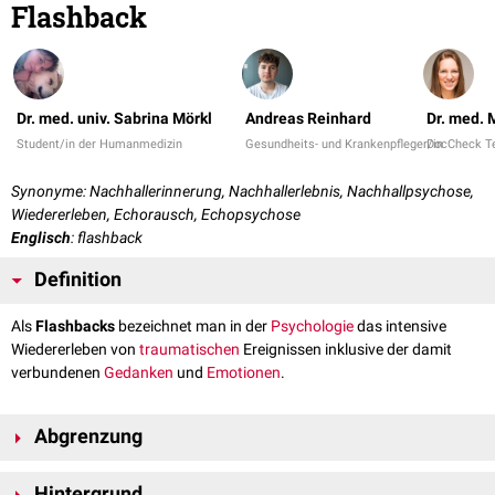
Flashback
Dr. med. univ. Sabrina Mörkl
Andreas Reinhard
Dr. med.
Student/in der Humanmedizin
Gesundheits- und Krankenpfleger/in
DocCheck 
Synonyme: Nachhallerinnerung, Nachhallerlebnis, Nachhallpsychose,
Wiedererleben, Echorausch, Echopsychose
Englisch
: flashback
Definition
Als
Flashbacks
bezeichnet man in der
Psychologie
das intensive
Wiedererleben von
traumatischen
Ereignissen inklusive der damit
verbundenen
Gedanken
und
Emotionen
.
Abgrenzung
Flashbacks sollten nicht mit
Intrusionen
verwechselt werden. Dabei
Hintergrund