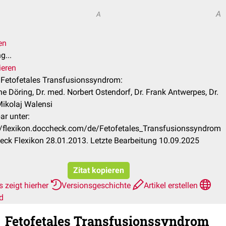
A
A
en
g...
ieren
l Fetofetales Transfusionssyndrom:
ne Döring, Dr. med. Norbert Ostendorf, Dr. Frank Antwerpes, Dr.
ikolaj Walensi
ar unter:
//flexikon.doccheck.com/de/Fetofetales_Transfusionssyndrom
ck Flexikon 28.01.2013. Letzte Bearbeitung 10.09.2025
Zitat kopieren
 zeigt hierher
Versionsgeschichte
Artikel erstellen
d
Fetofetales Transfusionssyndrom