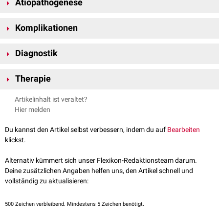
Ätiopathogenese
Die beiden
fetalen
Blutkreisläufe
sind auch in
physiologischem
Zustand
Komplikationen
über
Gefäßanastomosen
miteinander verbunden. Atypische
Anastomosierungen innerhalb der Plazenta sowie
Blutdruckdifferenzen
Organschäden durch gestörte Blutzirkulation
können jedoch dazu führen, dass das
Blut
des einen Kindes (
Donor
) in
Diagnostik
Frühgeburt
den Blutkreislauf des anderen Kindes (
Akzeptor
) geleitet wird. Folgen für
intrauteriner
Fruchttod
Regelmäßige
Ultraschallkontrolle
den Donor sind dabei
Anämie
,
Dehydratation
,
Wachstumsretardierung
Therapie
Dopplersonographie
der Plazenta
und
Oligohydramnion
, für den Akzeptor
Hydramnion
,
Ödeme
und
Plethora
. Der Akzeptor ist im Vergleich zum Donor meist deutlich größer.
Laparoskopischer
Verschluss der
Shunts
mittels
Laser
Artikelinhalt ist veraltet?
Intrauterine
Transfusion
des Donors über die
Nabelschnur
Hier melden
Vorzeitige
Entbindung
Du kannst den Artikel selbst verbessern, indem du auf
Bearbeiten
klickst.
Alternativ kümmert sich unser Flexikon-Redaktionsteam darum.
Deine zusätzlichen Angaben helfen uns, den Artikel schnell und
vollständig zu aktualisieren:
500
Zeichen verbleibend. Mindestens 5 Zeichen benötigt.