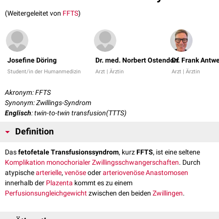
(Weitergeleitet von
FFTS
)
Josefine Döring
Dr. med. Norbert Ostendorf
Dr. Frank Antw
Student/in der Humanmedizin
Arzt | Ärztin
Arzt | Ärztin
Akronym: FFTS
Synonym: Zwillings-Syndrom
Englisch
: twin-to-twin transfusion(TTTS)
Definition
Das
fetofetale Transfusionssyndrom
, kurz
FFTS
, ist eine seltene
Komplikation
monochorialer
Zwillingsschwangerschaften
. Durch
atypische
arterielle
,
venöse
oder
arteriovenöse
Anastomosen
innerhalb der
Plazenta
kommt es zu einem
Perfusionsungleichgewicht
zwischen den beiden
Zwillingen
.