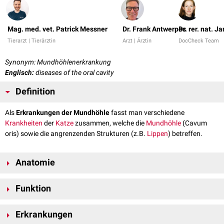
Mag. med. vet. Patrick Messner
Dr. Frank Antwerpes
Dr. rer. nat. J
Tierarzt | Tierärztin
Arzt | Ärztin
DocCheck Team
Synonym: Mundhöhlenerkrankung
Englisch:
diseases of the oral cavity
Definition
Als
Erkrankungen der Mundhöhle
fasst man verschiedene
Krankheiten
der
Katze
zusammen, welche die
Mundhöhle
(Cavum
oris) sowie die angrenzenden Strukturen (z.B.
Lippen
) betreffen.
Anatomie
Die Mund- bzw. Maulhöhle kann in einen Mundhöhlenvorhof (
Vestibulum
Funktion
oris
) und in eine Mundhaupthöhle (
Cavum oris proprium
) unterteilt
werden. Der Hohlraum wird
rostral
von den Lippen,
lateral
von den
Die Mundhöhle dient einerseits der
mechanischen
Zerkleinerung der
Backen
(Buccae) und
dorsal
durch den
harten Gaumen
(Palatum
Erkrankungen
aufgenommenen
Nahrung
, andererseits ihrer Durchmischung sowie
durum) begrenzt. Der Mundhöhlenboden wird von der
Zunge
sowie von