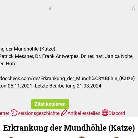
A
A
ung der Mundhöhle (Katze):
atrick Messner, Dr. Frank Antwerpes, Dr. rer. nat. Janica Nolte,
en Höfel
on.doccheck.com/de/Erkrankung_der_Mundh%C3%B6hle_(Katze)
on 05.11.2021. Letzte Bearbeitung 21.03.2024
Zitat kopieren
erher
Versionsgeschichte
Artikel erstellen
Discord
Erkrankung der Mundhöhle (Katze)