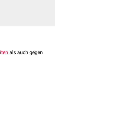
iten
als auch gegen
ter versteht man
 Parasitologie für die
 6., vollständig