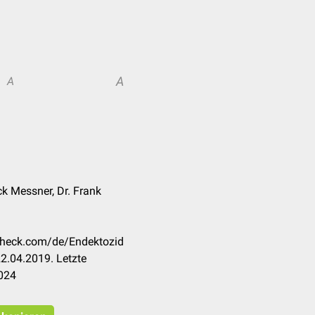
A
A
ck Messner, Dr. Frank
ccheck.com/de/Endektozid
2.04.2019. Letzte
024