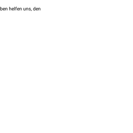
ben helfen uns, den
riums
Streptomyces
e
Residualwirkung
, eine
en
und
Nematoden
aus.
poden (
Milben
) sowie
ektive Bindung an
er Folge kommt es zu einer