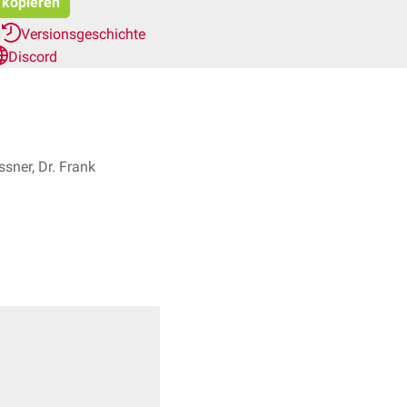
t kopieren
r
Versionsgeschichte
Discord
sner, Dr. Frank