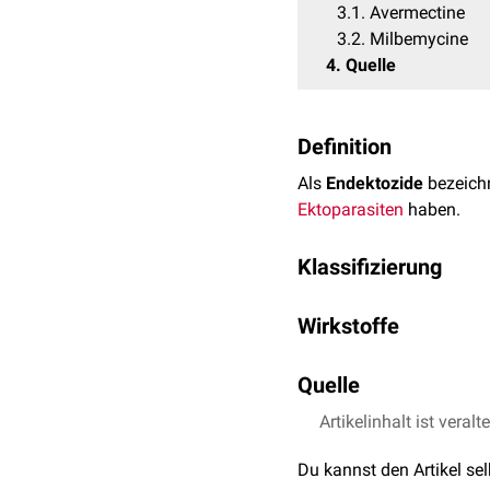
3.1
Avermectine
3.2
Milbemycine
4
Quelle
Definition
Als
Endektozide
bezeich
Ektoparasiten
haben.
Klassifizierung
Endektozide werden
che
Wirkstoffe
zyklische
Verbindungen
m
Endektozide können in zw
Quelle
Avermectine
Artikelinhalt ist veralt
Eckert, Johannes, Frie
Milbemycine
Tiermedizin. 2., volls
Du kannst den Artikel se
Avermectine
Schnieder, Thomas, Bo