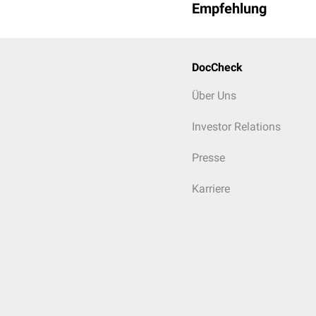
Empfehlung
Milbemycinoxim
Milbemycine sind lipoph
wie Avermectine aufweis
DocCheck
Über Uns
Investor Relations
Presse
Karriere