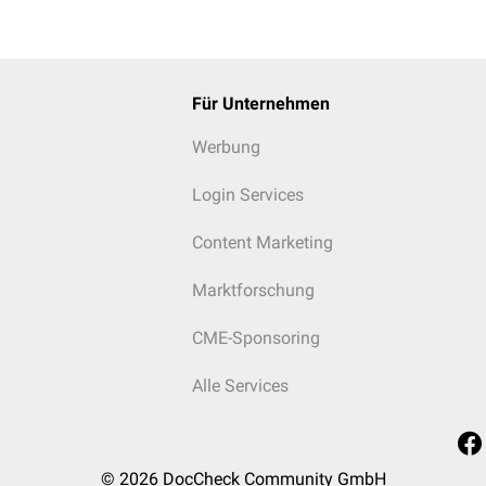
ile Fermentationsprodukte von
Streptomyces cyanogriseus
, die
en. Ihr Einsatzgebiet sowie Wirkmechanismus gleicht jenem der
Für Unternehmen
Werbung
Login Services
Content Marketing
Marktforschung
CME-Sponsoring
Alle Services
© 2026
DocCheck Community GmbH