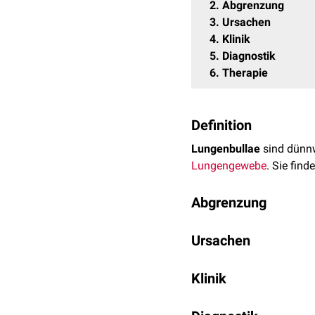
2
Abgrenzung
3
Ursachen
4
Klinik
5
Diagnostik
6
Therapie
Definition
Lungenbullae
sind dünnw
Lungengewebe
. Sie find
Abgrenzung
Mit Luft gefüllte Blasen 
Ursachen
Bleb
bezeichnet.
Lungenbullae entstehen
Bullae sind von einer dü
Klinik
Sogenannte Emphysembu
eine sehr feine (meist <
von Lungenbullae sind:
Bei einer dicken Wand (
Ausgedehnte Bullae verd