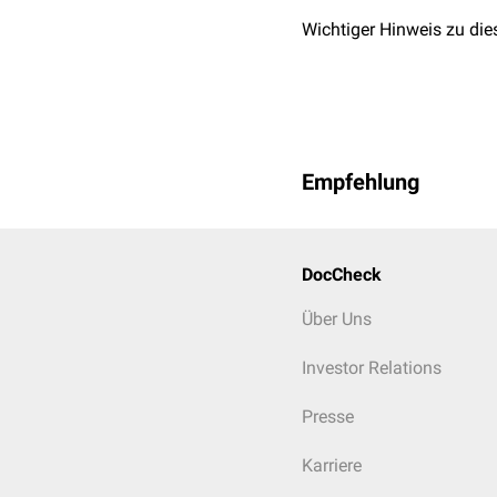
Wichtiger Hinweis zu die
Empfehlung
DocCheck
Hypertransparenz im Bere
große Lungenbulla im ve
Über Uns
Investor Relations
Presse
Karriere