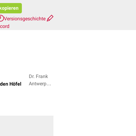
 kopieren
Versionsgeschichte
scord
Dr. Frank
Antwerpes,
den Höfel
Adam
Tseichner +
3