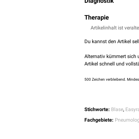
Diagnostik
uneinheitlich.
(
bullöses Lungenemphy
Paraseptales Lunge
Pneumothorax
führen. W
Panlobuläres Lunge
Lungenbullae können in 
Therapie
Sarkoidose
mittels
CT-Thorax
.
HIV
,
AIDS
Je nach Ausmaß können
Artikelinhalt ist veralt
Kokainabusus
notwendig sein.
Du kannst den Artikel se
Singuläre Lungenbullae w
weitere Nachsorge.
Alternativ kümmert sich
Artikel schnell und vollst
500
Zeichen verbleibend. Mindes
Stichworte:
Blase
,
Easyr
Fachgebiete:
Pneumolog