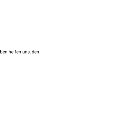
 Lunge kann zu einem
rs-Danlos-Syndrom
)
gt die Darstellung
 Ventilimplantation
d erfordern i.d.R. keine
ben helfen uns, den