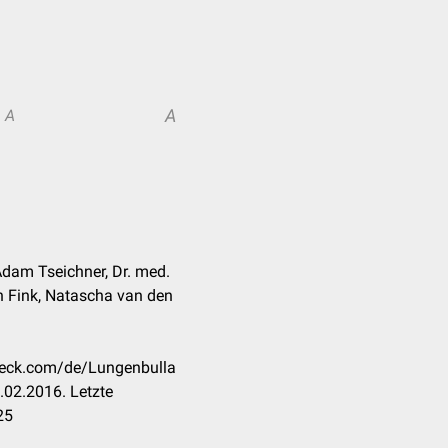
A
A
Adam Tseichner, Dr. med.
n Fink, Natascha van den
check.com/de/Lungenbulla
.02.2016. Letzte
25