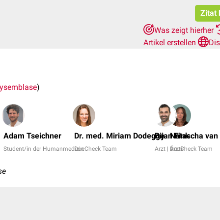
Zitat
Was zeigt hierher
Artikel erstellen
Di
ysemblase
)
Adam Tseichner
Dr. med. Miriam Dodegge
Bijan Fink
Natascha van 
Student/in der Humanmedizin
DocCheck Team
Arzt | Ärztin
DocCheck Team
se