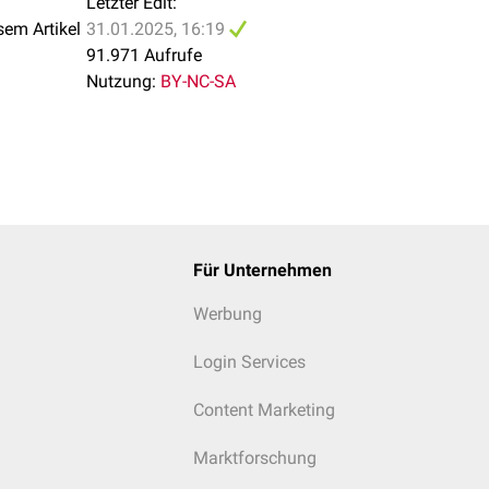
Letzter Edit:
sem Artikel
31.01.2025, 16:19
91.971 Aufrufe
Nutzung:
BY-NC-SA
Für Unternehmen
ich des rechten Lungenmittel- und -unterfeldes. Im CT-Thorax ze
ntralen Unterlappen sowie dorsal eine weitere 5 cm große Bulla.
Werbung
Login Services
Content Marketing
Marktforschung