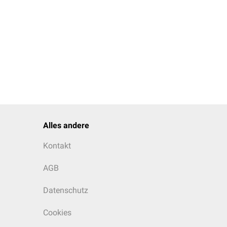
Alles andere
igte sich eine ca. 11 cm
Kontakt
AGB
Datenschutz
Cookies