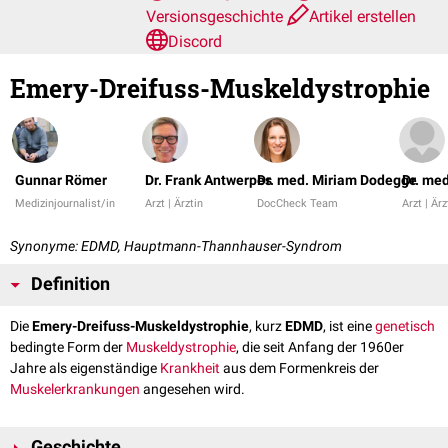
Versionsgeschichte
Artikel erstellen
Discord
Emery-Dreifuss-Muskeldystrophie
Gunnar Römer
Dr. Frank Antwerpes
Dr. med. Miriam Dodegge
Dr. me
Medizinjournalist/in
Arzt | Ärztin
DocCheck Team
Arzt | Ärz
Synonyme: EDMD, Hauptmann-Thannhauser-Syndrom
Definition
Die
Emery-Dreifuss-Muskeldystrophie
, kurz
EDMD
, ist eine
genetisch
bedingte Form der
Muskeldystrophie
, die seit Anfang der 1960er
Jahre als eigenständige
Krankheit
aus dem Formenkreis der
Muskelerkrankungen
angesehen wird.
Geschichte