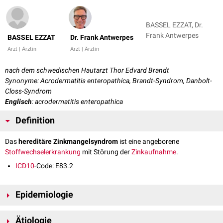
BASSEL EZZAT, Dr.
Frank Antwerpes
BASSEL EZZAT
Dr. Frank Antwerpes
Arzt | Ärztin
Arzt | Ärztin
nach dem schwedischen Hautarzt Thor Edvard Brandt
Synonyme: Acrodermatitis enteropathica, Brandt-Syndrom, Danbolt-
Closs-Syndrom
Englisch
: acrodermatitis enteropathica
Definition
Das
hereditäre Zinkmangelsyndrom
ist eine angeborene
Stoffwechselerkrankung
mit Störung der
Zinkaufnahme
.
ICD10
-Code: E83.2
Epidemiologie
Das hereditäre Zinkmangelsyndrom ist sehr selten. Die Häufigkeit wird
Ätiologie
zwischen 1-9 Fällen auf eine Million Menschen angegeben.