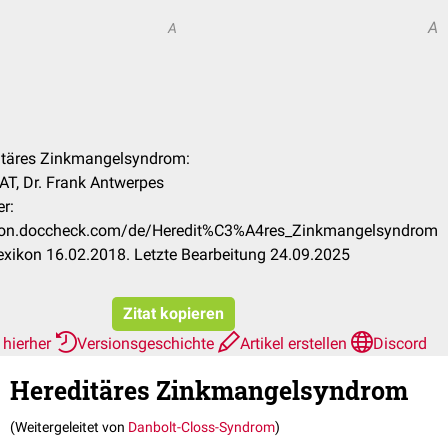
A
A
ditäres Zinkmangelsyndrom:
T, Dr. Frank Antwerpes
r:
xikon.doccheck.com/de/Heredit%C3%A4res_Zinkmangelsyndrom
xikon 16.02.2018. Letzte Bearbeitung 24.09.2025
Zitat kopieren
 hierher
Versionsgeschichte
Artikel erstellen
Discord
Hereditäres Zinkmangelsyndrom
(Weitergeleitet von
Danbolt-Closs-Syndrom
)