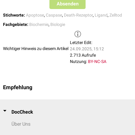
vielen Geweben die höhere Aktivität in der Vermittlung der Apoptose.
Absenden
Darüber hinaus existieren die
Köder-Rezeptoren
(Englisch: decoy
Stichworte:
Apoptose
,
Caspase
,
Death-Rezeptor
,
Ligand
,
Zelltod
receptor)
TRAIL-R3
und
TRAIL-R4
, die ebenfalls TRAIL binden können,
jedoch keine Apoptose induzieren. Durch starke
Expression
an der
Fachgebiete:
Biochemie
,
Biologie
Zelloberfläche können sie die Bindung von TRAIL an die anderen
[
3
]
Rezeptoren inhibieren.
Letzter Edit:
Wichtiger Hinweis zu diesem Artikel
24.09.2025, 15:12
2.713 Aufrufe
Nutzung:
BY-NC-SA
Empfehlung
DocCheck
Über Uns