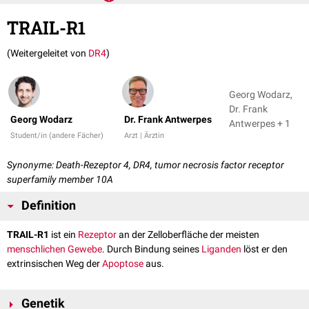
TRAIL-R1
(Weitergeleitet von
DR4
)
Georg Wodarz,
Dr. Frank
Georg Wodarz
Dr. Frank Antwerpes
Antwerpes + 1
Student/in (andere Fächer)
Arzt | Ärztin
Synonyme: Death-Rezeptor 4, DR4, tumor necrosis factor receptor
superfamily member 10A
Definition
TRAIL-R1
ist ein
Rezeptor
an der Zelloberfläche der meisten
menschlichen
Gewebe
. Durch Bindung seines
Liganden
löst er den
extrinsischen Weg der
Apoptose
aus.
Genetik