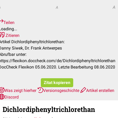
A
A
A
Teilen
Loading...
Zitieren
Artikel Dichlordiphenyltrichlorethan:
Danny Siwek, Dr. Frank Antwerpes
Abrufbar unter:
https://flexikon.doccheck.com/de/Dichlordiphenyltrichlorethan
DocCheck Flexikon 05.06.2020. Letzte Bearbeitung 08.06.2020
Zitat kopieren
Was zeigt hierher
Versionsgeschichte
Artikel erstellen
Discord
Dichlordiphenyltrichlorethan