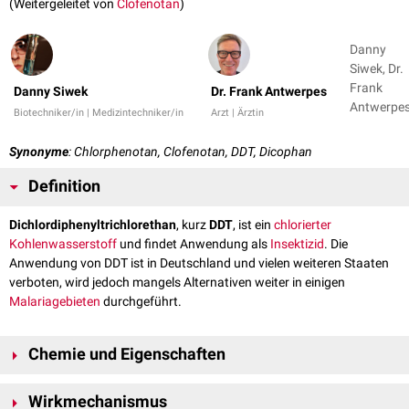
(Weitergeleitet von
Clofenotan
)
Danny
Siwek, Dr.
Frank
Danny Siwek
Dr. Frank Antwerpes
Antwerpe
Biotechniker/in | Medizintechniker/in
Arzt | Ärztin
Synonyme
: Chlorphenotan, Clofenotan, DDT, Dicophan
Definition
Dichlordiphenyltrichlorethan
, kurz
DDT
, ist ein
chlorierter
Kohlenwasserstoff
und findet Anwendung als
Insektizid
. Die
Anwendung von DDT ist in Deutschland und vielen weiteren Staaten
verboten, wird jedoch mangels Alternativen weiter in einigen
Malariagebieten
durchgeführt.
Chemie und Eigenschaften
DDT liegt bei Raumtemperatur als Feststoff vor, besitzt die
Wirkmechanismus
Summenformel
C
H
Cl
und eine
Molekülmasse
von 354,5g/
mol
. DDT
14
9
5