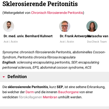
Sklerosierende Peritonitis
(Weitergeleitet von
Chronisch fibrosierende Peritonitis
)
Dr. med. univ. Bernhard Kuhnert
Dr. Frank Antwerpes
Natascha van 
Arzt | Ärztin
Arzt | Ärztin
DocCheck Team
Synonyme: chronisch fibrosierende Peritonitis, abdominelles Cocoon-
Syndrom, Peritonitis chronica fibrosa incapsulata
Englisch
: sclerosing encapsulating peritonitis, SEP, encapsulating
peritoneal sclerosis, EPS, abdominal cocoon syndrome, ACS
Definition
Die
sklerosierende Peritonitis
, kurz
SEP
, ist eine seltene Erkrankung,
bei welcher der
Darm
und die inneren
Bauchorgane
von einer
verdickten
fibrokollagenen
Membran
umhüllt werden.