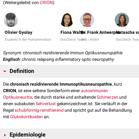
(Weitergeleitet von
CRION
)
Olivier Gyolay
Fiona Walter
Dr. Frank Antwerpes
Natascha v
Student/in der Humanmedizin
DocCheck Team
Arzt | Ärztin
DocCheck Tea
Synonym: chronisch rezidivierende Immun-Optikusneuropathie
Englisch
: chronic relapsing inflammatory optic neuropathy
Definition
Die
chronisch rezidivierende Immunoptikusneuropathie
, kurz
CRION
, ist eine seltene Sonderform einer
autoimmunen
Optikusneuritis
, die durch starke und anhaltende
Schmerzen
und
einen subakuten
Sehverlust
gekennzeichnet ist. Sie verläuft in der
Regel
schubförmig
-
remittierend
und spricht gut auf die Behandlung
mit
Glukokortikoiden
an.
Epidemiologie