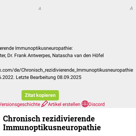
A
A
ivierende Immunoptikusneuropathie:
lter, Dr. Frank Antwerpes, Natascha van den Höfel
ck.com/de/Chronisch_rezidivierende_Immunoptikusneuropathie
.2022. Letzte Bearbeitung 08.09.2025
Zitat kopieren
Versionsgeschichte
Artikel erstellen
Discord
Chronisch rezidivierende
Immunoptikusneuropathie