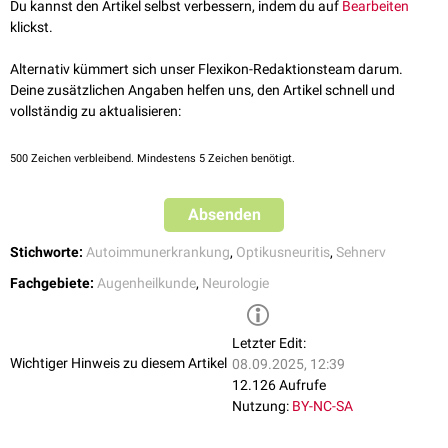
Die chronisch rezidivierende Immunoptikusneuropathie ist durch einen
Du kannst den Artikel selbst verbessern, indem du auf
Bearbeiten
Orphanet - Chronic Relapsing Inflammatory Optic Neuritis
,
schubförmigen Verlauf gekennzeichnet und kann bis zu 30-mal
klickst.
abgerufen am 01.06.2022
hintereinander auftreten. Die Abstände zwischen den Schüben liegen
Wilhelm et al.
Diagnostik und Therapie der Optikusneuritis
,
zwischen Tagen und Jahren.
Alternativ kümmert sich unser Flexikon-Redaktionsteam darum.
Deutsches Ärzteblatt, 2015
Deine zusätzlichen Angaben helfen uns, den Artikel schnell und
vollständig zu aktualisieren:
500
Zeichen verbleibend. Mindestens 5 Zeichen benötigt.
Absenden
Stichworte:
Autoimmunerkrankung
,
Optikusneuritis
,
Sehnerv
Fachgebiete:
Augenheilkunde
,
Neurologie
Letzter Edit:
Wichtiger Hinweis zu diesem Artikel
08.09.2025, 12:39
12.126 Aufrufe
Nutzung:
BY-NC-SA