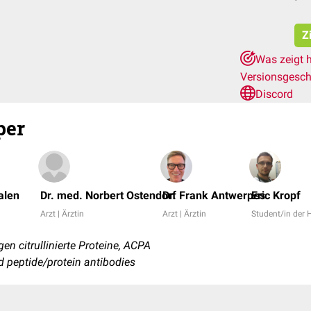
Z
Was zeigt 
Versionsgesch
Discord
per
alen
Dr. med. Norbert Ostendorf
Dr. Frank Antwerpes
Eric Kropf
Arzt | Ärztin
Arzt | Ärztin
Student/in der
n citrullinierte Proteine, ACPA
ted peptide/protein antibodies