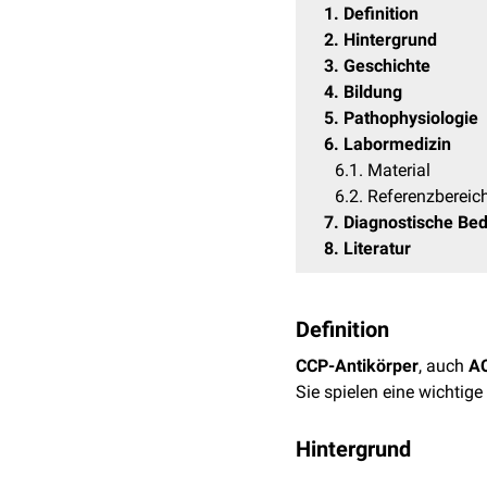
1
Definition
2
Hintergrund
3
Geschichte
4
Bildung
5
Pathophysiologie
6
Labormedizin
6.1
Material
6.2
Referenzbereic
7
Diagnostische Be
8
Literatur
Definition
CCP-Antikörper
, auch
A
Sie spielen eine wichtige
Hintergrund
Grundlage der großen Be