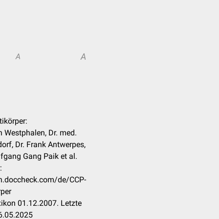
A
A
tikörper:
n Westphalen, Dr. med.
orf, Dr. Frank Antwerpes,
lfgang Gang Paik et al.
:
kon.doccheck.com/de/CCP-
per
ikon 01.12.2007. Letzte
6.05.2025