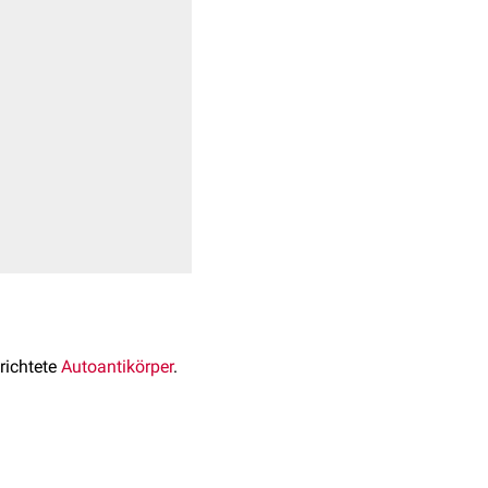
+
6
richtete
Autoantikörper
.
chweis der CCP-