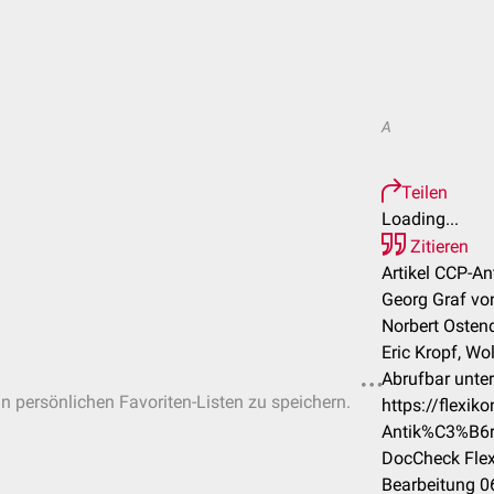
A
Teilen
Loading...
Zitieren
Artikel CCP-An
Georg Graf vo
Norbert Ostend
Eric Kropf, Wo
Abrufbar unter
in persönlichen Favoriten-Listen zu speichern.
https://flexi
Antik%C3%B6r
DocCheck Flex
Bearbeitung 0