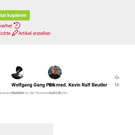
itat kopieren
hierher
ichte
Artikel erstellen
Georg
Graf
Wolfgang Gang Paik
Dr. med. Kevin Ralf Beutler
von
 Humanmedizin
Student/in der Humanmedizin
Arzt | Ärztin
Westphal
Dr.
med.
Norbert
Ostendor