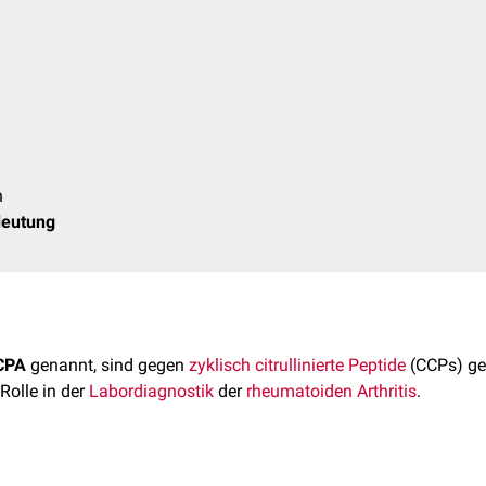
h
deutung
CPA
genannt, sind gegen
zyklisch citrullinierte Peptide
(CCPs) ge
 Rolle in der
Labordiagnostik
der
rheumatoiden Arthritis
.
deutung für die RA-Diagnostik ist die Beobachtung, dass der Na