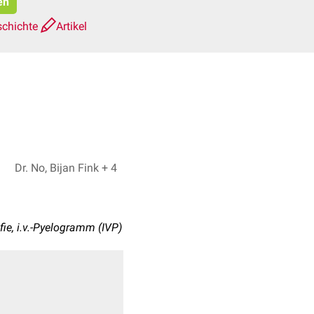
en
schichte
Artikel
Dr. No, Bijan Fink + 4
ie, i.v.-Pyelogramm (IVP)