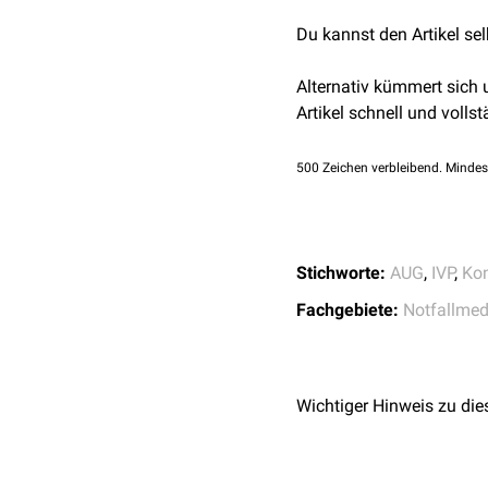
Miktion.
Abklärung oberer Har
Schwangerschaft
Du kannst den Artikel se
Kontrastmittelallergie
Niereninsuffizienz
Alternativ kümmert sich
Hyperthyreose
Artikel schnell und vollst
Plasmozytom
500
Zeichen verbleibend. Mindes
Stichworte:
AUG
,
IVP
,
Kon
Fachgebiete:
Notfallmed
Wichtiger Hinweis zu die