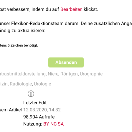
ntrakt
lbst verbessern, indem du auf
Bearbeiten
klickst.
 unser Flexikon-Redaktionsteam darum. Deine zusätzlichen Anga
ändig zu aktualisieren:
tens 5 Zeichen benötigt.
Absenden
trastmitteldarstellung
,
Niere
,
Röntgen
,
Urographie
izin
,
Radiologie
,
Urologie
Letzter Edit:
sem Artikel
12.03.2020, 14:32
98.904 Aufrufe
Nutzung:
BY-NC-SA