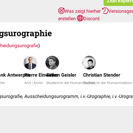
Zitat kopier
Was zeigt hierher
Versionsge
erstellen
Discord
gsurographie
heidungsurografie
)
rank Antwerpes
Pierre Einwaller
Simon Geisler
Christian Stender
ztin
Arzt | Ärztin
Student/in der Humanmedizin
Student/in der Humanmedizin
rografie, Ausscheidungsurogramm, i.v.-Urographie, i.v.-Urograf