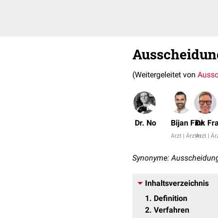
Ausscheidun
(Weitergeleitet von
Aussc
Dr. No
Bijan Fink
Dr. F
Arzt | Ärztin
Arzt | Är
Synonyme: Ausscheidungsu
Inhaltsverzeichnis
1
Definition
2
Verfahren