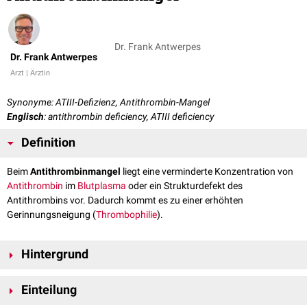
Dr. Frank Antwerpes
Dr. Frank Antwerpes
Arzt | Ärztin
Synonyme: ATIII-Defizienz, Antithrombin-Mangel
Englisch
: antithrombin deficiency, ATIII deficiency
Definition
Beim
Antithrombinmangel
liegt eine verminderte Konzentration von
Antithrombin
im
Blutplasma
oder ein Strukturdefekt des
Antithrombins vor. Dadurch kommt es zu einer erhöhten
Gerinnungsneigung (
Thrombophilie
).
Hintergrund
Antithrombin hemmt die
Gerinnungsfaktoren
IIa
,
Xa
,
IXa
und
XIa
und
Einteilung
verhindert dadurch die Bildung von
Thromben
. Dazu ist eine
Antithrombinaktivität von mindestens 70% notwendig. Bei einem